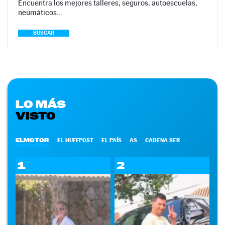
Encuentra los mejores talleres, seguros, autoescuelas,
neumáticos…
BUSCAR
LO MÁS
VISTO
ELMOTOR
EL HUFFPOST
EL PAÍS
AS
CADENA SER
1
2