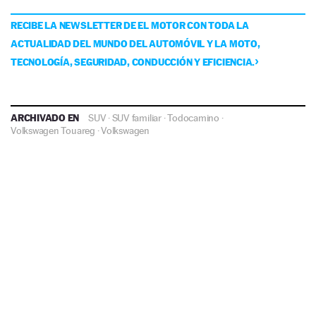
RECIBE LA NEWSLETTER DE EL MOTOR CON TODA LA
ACTUALIDAD DEL MUNDO DEL AUTOMÓVIL Y LA MOTO,
TECNOLOGÍA, SEGURIDAD, CONDUCCIÓN Y EFICIENCIA.
ARCHIVADO EN
SUV
·
SUV familiar
·
Todocamino
·
Volkswagen Touareg
·
Volkswagen