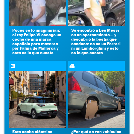
Pocos se lo imaginarían:
Se encontró a Leo Messi
el rey Felipe VI escoge un
en un aparcamiento... y
coche de una marca
descubrió la bestia que
española para moverse
conduce: no es un Ferrari
por Palma de Mallorca y
ni un Lamborghini y esto
esto es lo que cuesta
es lo que cuesta
3
4
Este coche eléctrico
¿Por qué se ven vehículos