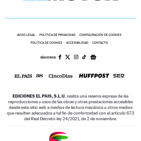
AVISO LEGAL
POLÍTICA DE PRIVACIDAD
CONFIGURACIÓN DE COOKIES
POLÍTICA DE COOKIES
ACCESIBILIDAD
CONTACTO
SÍGUENOS:
EDICIONES EL PAIS, S.L.U.
realiza una reserva expresa de las
reproducciones y usos de las obras y otras prestaciones accesibles
desde este sitio web a medios de lectura mecánica u otros medios
que resulten adecuados a tal fin de conformidad con el artículo 67.3
del Real Decreto-ley 24/2021, de 2 de noviembre.