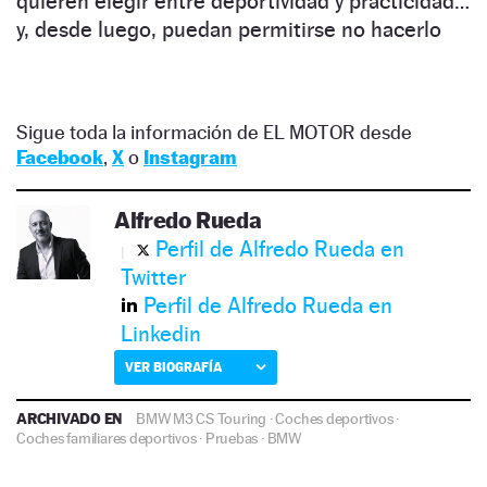
quieren elegir entre deportividad y practicidad…
y, desde luego, puedan permitirse no hacerlo
Sigue toda la información de EL MOTOR desde
Facebook
,
X
o
Instagram
Alfredo Rueda
Perfil de Alfredo Rueda en
Twitter
Perfil de Alfredo Rueda en
Linkedin
VER BIOGRAFÍA
ARCHIVADO EN
BMW M3 CS Touring
·
Coches deportivos
·
Coches familiares deportivos
·
Pruebas
·
BMW