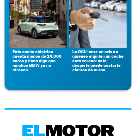
Este coche eléctrico
La OCU lanza un aviso a
cuesta menos de 14.000
quienes alquilen un coche
euros y tiene algo que
este verano: este
muchos BMW ya no
despiste puede costarte
ofrecen
cientos de euros