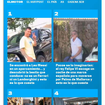
ELMOTOR
EL HUFFPOST
EL PAÍS
AS
CADENA SER
1
2
Se encontró a Leo Messi
Pocos se lo imaginarían:
en un aparcamiento... y
el rey Felipe VI escoge un
descubrió la bestia que
coche de una marca
conduce: no es un Ferrari
española para moverse
ni un Lamborghini y esto
por Palma de Mallorca y
es lo que cuesta
esto es lo que cuesta
3
4