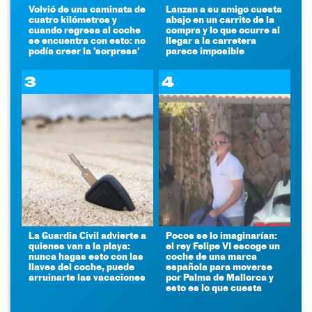
Volvió de una caminata de
Lanzan a su amigo cuesta
cuatro kilómetros y
abajo en un carrito de la
cuando regresa al coche
compra y lo que ocurre al
se encuentra con esto: no
llegar a la carretera
podía creer la 'sorpresa'
parece imposible
3
4
La Guardia Civil advierte a
Pocos se lo imaginarían:
quienes van a la playa:
el rey Felipe VI escoge un
nunca hagas esto con las
coche de una marca
llaves del coche, puede
española para moverse
arruinarte las vacaciones
por Palma de Mallorca y
esto es lo que cuesta