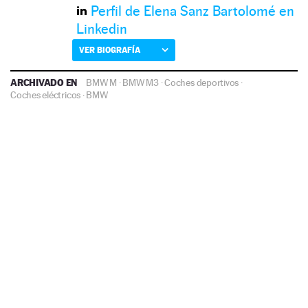
Perfil de Elena Sanz Bartolomé en
Linkedin
VER BIOGRAFÍA
ARCHIVADO EN
BMW M
·
BMW M3
·
Coches deportivos
·
Coches eléctricos
·
BMW