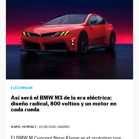
NEWSLETTER
SÍGUENOS
ELÉCTRICOS
Así será el BMW M3 de la era eléctrica:
diseño radical, 800 voltios y un motor en
cada rueda
MARIO HERRÁEZ
|
15/06/2026
| MADRID
El BMW M Concept Neue Klasse es el prototipo que