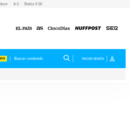
ducir
A-2
Baliza V-16
IOS
INICIAR SESIÓN
ium