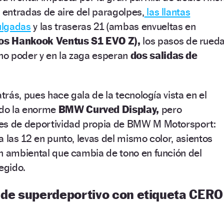
s entradas de aire del paragolpes,
las llantas
ulgadas
y las traseras 21 (ambas envueltas en
os Hankook Ventus S1 EVO Z),
los pasos de rued
o poder y en la zaga esperan
dos salidas de
atrás, pues hace gala de la tecnología vista en el
do la enorme
BMW Curved Display,
pero
es de deportividad propia de BMW M Motorsport:
a las 12 en punto, levas del mismo color, asientos
n ambiental que cambia de tono en función del
egido.
de superdeportivo con etiqueta CERO