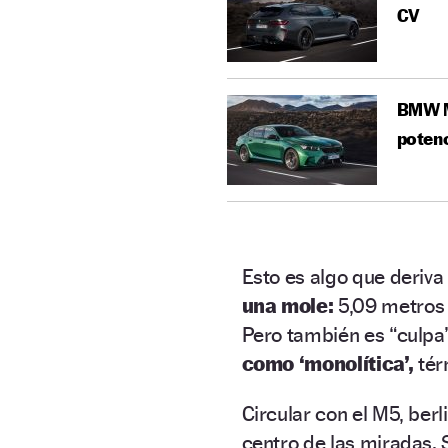
CV
BMW M5
poten
Esto es algo que deriva
una mole:
5,09 metros d
Pero también es “culpa
como ‘monolítica’,
tér
Circular con el M5, berl
centro de las miradas. S