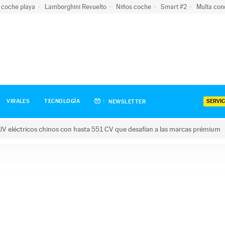
 coche playa
Lamborghini Revuelto
Niños coche
Smart #2
Multa con
SERVIC
VIRALES
TECNOLOGÍA
NEWSLETTER
V eléctricos chinos con hasta 551 CV que desafían a las marcas prémium
tricos chinos con hasta 551 CV que desafían a las marcas prém