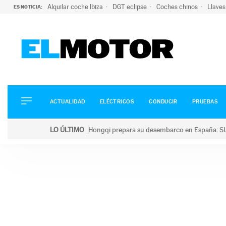
Alquilar coche Ibiza
DGT eclipse
Coches chinos
Llaves
ES NOTICIA:
ACTUALIDAD
ELÉCTRICOS
CONDUCIR
ACTUALIDAD
ELÉCTRICOS
CONDUCIR
PRUEBAS
PRUEBAS
Saltar
VIRALES
LO ÚLTIMO
Hongqi prepara su desembarco en España: SU
al
PODCAST
LO ÚLTIMO
Hongqi prepara su desembarco en España: SUV eléc
contenido
MOTOS
TECNOLOGÍA
SUPERCOCHES
MOTORTV
PREMIOS
SERVICIOS