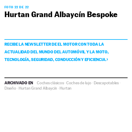
FOTO 22 DE 22
Hurtan Grand Albaycín Bespoke
RECIBE LA NEWSLETTER DE EL MOTOR CON TODA LA
ACTUALIDAD DEL MUNDO DEL AUTOMÓVIL Y LA MOTO,
TECNOLOGÍA, SEGURIDAD, CONDUCCIÓN Y EFICIENCIA.
ARCHIVADO EN
Coches clásicos
·
Coches de lujo
·
Descapotables
·
Diseño
·
Hurtan Grand Albaycín
·
Hurtan