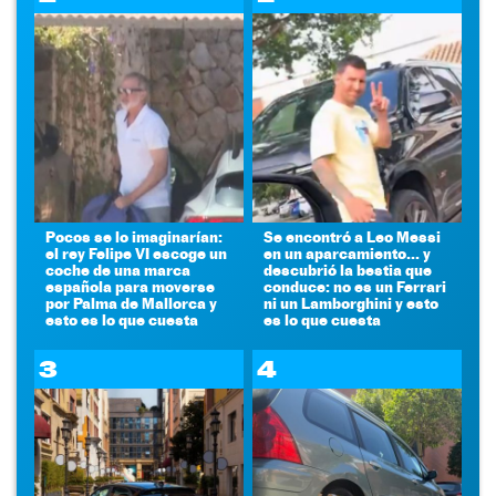
Pocos se lo imaginarían:
Se encontró a Leo Messi
el rey Felipe VI escoge un
en un aparcamiento... y
coche de una marca
descubrió la bestia que
española para moverse
conduce: no es un Ferrari
por Palma de Mallorca y
ni un Lamborghini y esto
esto es lo que cuesta
es lo que cuesta
3
4