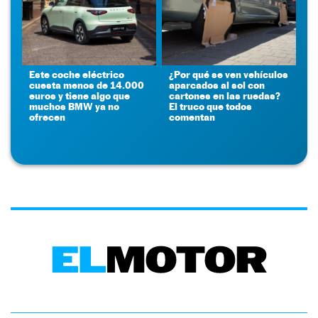
Este coche eléctrico
¿Por qué se ven vehículos
cuesta menos de 14.000
aparcados al sol con
euros y tiene algo que
cartones en las ruedas?
muchos BMW ya no
El truco que todos
ofrecen
comentan