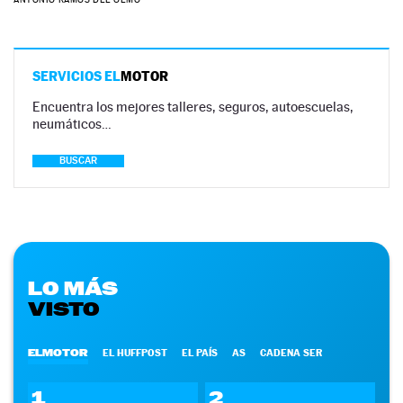
SERVICIOS EL
MOTOR
Encuentra los mejores talleres, seguros, autoescuelas,
neumáticos…
BUSCAR
LO MÁS
VISTO
ELMOTOR
EL HUFFPOST
EL PAÍS
AS
CADENA SER
1
2