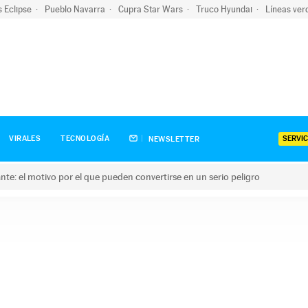
s Eclipse
Pueblo Navarra
Cupra Star Wars
Truco Hyundai
Líneas ver
SERVIC
VIRALES
TECNOLOGÍA
NEWSLETTER
olante: el motivo por el que pueden convertirse en un serio peligro
e: el motivo por el que pueden convertirse en un serio peligro