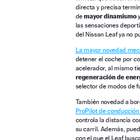
directa y precisa termi
de
mayor dinamismo
y
las sensaciones deport
del Nissan Leaf ya no p
La mayor novedad mecán
detener el coche por c
acelerador, al mismo t
regeneración de ener
selector de modos de f
También novedad a bo
ProPilot de conducció
controla la distancia c
su carril. Además, pue
con el que el Leaf bus