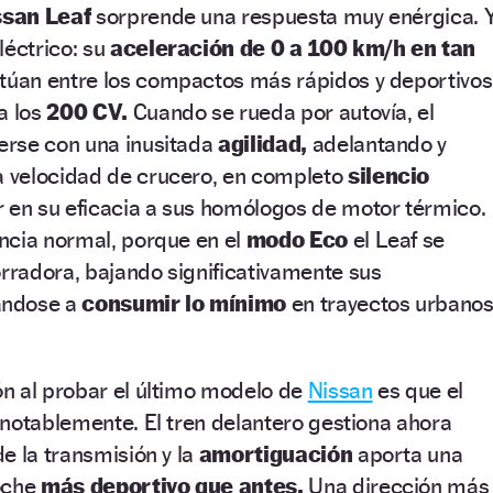
ssan Leaf
sorprende una respuesta muy enérgica. 
léctrico: su
aceleración de 0 a 100 km/h
en tan
itúan entre los compactos más rápidos y deportivos
a los
200 CV.
Cuando se rueda por autovía, el
erse con una inusitada
agilidad,
adelantando y
 velocidad de crucero, en completo
silencio
ar en su eficacia a sus homólogos de motor térmico.
ncia normal, porque en el
modo Eco
el Leaf se
radora, bajando significativamente sus
ándose a
consumir lo mínimo
en trayectos urbano
n al probar el último modelo de
Nissan
es que el
notablemente. El tren delantero gestiona ahora
e la transmisión y la
amortiguación
aporta una
oche
más deportivo que antes.
Una dirección más