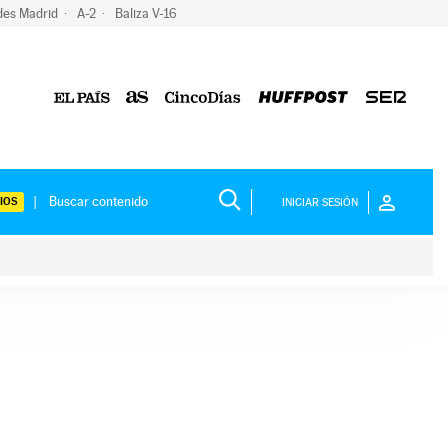
des Madrid
A-2
Baliza V-16
IOS
INICIAR SESIÓN