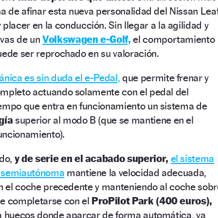
na de afinar esta nueva personalidad del Nissan Leaf
 placer en la conducción. Sin llegar a la agilidad y
ivas de un
Volkswagen e-Golf,
el comportamiento
uede ser reprochado en su valoración.
ica es sin duda el e-Pedal,
que permite frenar y
ompleto actuando solamente con el pedal del
iempo que entra en funcionamiento un sistema de
gía
superior al modo B (que se mantiene en el
uncionamiento).
rdo,
y de serie en el acabado superior,
el sistema
n semiautónoma
mantiene la velocidad adecuada,
on el coche precedente y manteniendo al coche sobr
de completarse con el
ProPilot Park (400 euros),
ca huecos donde aparcar de forma automática, ya