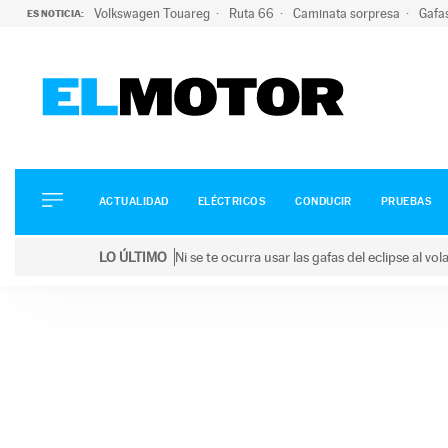
Volkswagen Touareg
Ruta 66
Caminata sorpresa
Gafa
ES NOTICIA:
ACTUALIDAD
ELÉCTRICOS
CONDUCIR
ACTUALIDAD
ELÉCTRICOS
CONDUCIR
PRUEBAS
PRUEBAS
Saltar
VIRALES
LO ÚLTIMO
Ni se te ocurra usar las gafas del eclipse al v
al
PODCAST
LO ÚLTIMO
Ni se te ocurra usar las gafas del eclipse al volant
contenido
MOTOS
TECNOLOGÍA
SUPERCOCHES
MOTORTV
PREMIOS
SERVICIOS