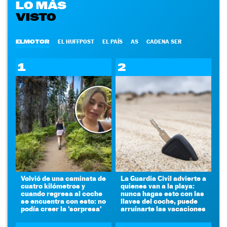
LO MÁS
VISTO
ELMOTOR
EL HUFFPOST
EL PAÍS
AS
CADENA SER
1
2
Volvió de una caminata de
La Guardia Civil advierte a
cuatro kilómetros y
quienes van a la playa:
cuando regresa al coche
nunca hagas esto con las
se encuentra con esto: no
llaves del coche, puede
podía creer la 'sorpresa'
arruinarte las vacaciones