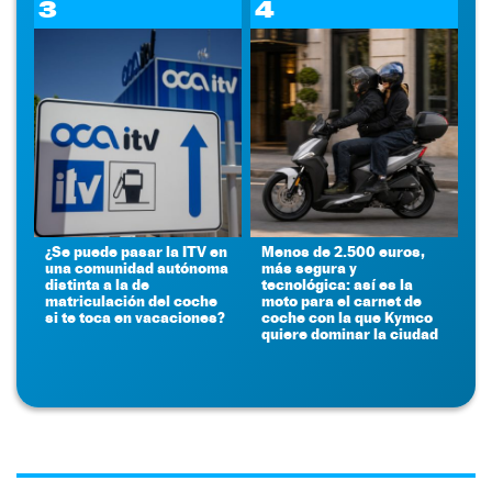
3
4
¿Se puede pasar la ITV en
Menos de 2.500 euros,
una comunidad autónoma
más segura y
distinta a la de
tecnológica: así es la
matriculación del coche
moto para el carnet de
si te toca en vacaciones?
coche con la que Kymco
quiere dominar la ciudad