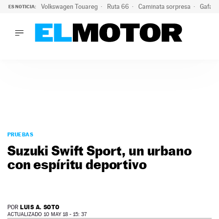
Volkswagen Touareg
Ruta 66
Caminata sorpresa
Gafas 
ES NOTICIA:
LO ÚLTIMO
Ni se te ocurra usar las gafas del eclipse al volante: el moti
LO ÚLTIMO
Ni se te ocurra usar las gafas del eclipse al volante: el motiv
ACTUALIDAD
ELÉCTRICOS
CONDUCIR
PRUEBAS
Saltar
VIRALES
al
PRUEBAS
PODCAST
contenido
Suzuki Swift Sport, un urbano
MOTOS
con espíritu deportivo
TECNOLOGÍA
SUPERCOCHES
MOTORTV
PREMIOS
LUIS A. SOTO
POR
SERVICIOS
ACTUALIZADO 10 MAY 18 - 15: 37