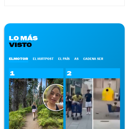
LO MÁS
VISTO
ELMOTOR
EL HUFFPOST
EL PAÍS
AS
CADENA SER
1
2