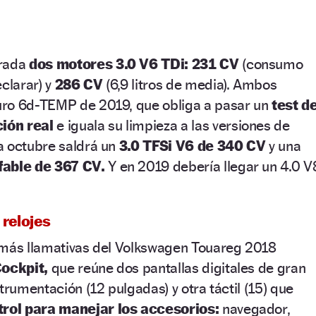
trada
dos motores 3.0 V6 TDi: 231 CV
(consumo
eclarar) y
286 CV
(6,9 litros de media). Ambos
ro 6d-TEMP de 2019, que obliga a pasar un
test d
ión real
e iguala su limpieza a las versiones de
a octubre saldrá un
3.0 TFSi V6 de 340 CV
y una
fable de 367 CV.
Y en 2019 debería llegar un 4.0 V
 relojes
 más llamativas del Volkswagen Touareg 2018
Cockpit,
que reúne dos pantallas digitales de gran
trumentación (12 pulgadas) y otra táctil (15) que
trol para manejar los accesorios:
navegador,