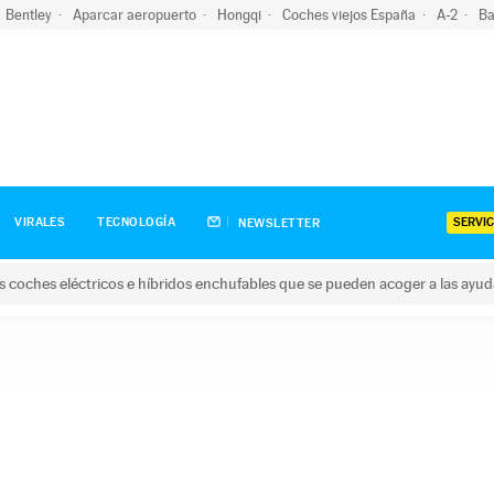
Bentley
Aparcar aeropuerto
Hongqi
Coches viejos España
A-2
Ba
SERVIC
VIRALES
TECNOLOGÍA
NEWSLETTER
s coches eléctricos e híbridos enchufables que se pueden acoger a las ayu
hes eléctricos e híbridos enchufables que se pueden acoger a la