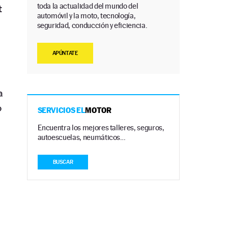
toda la actualidad del mundo del
t
automóvil y la moto, tecnología,
seguridad, conducción y eficiencia.
APÚNTATE
a
o
SERVICIOS EL
MOTOR
Encuentra los mejores talleres, seguros,
autoescuelas, neumáticos…
BUSCAR