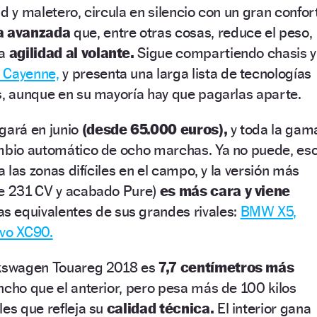
d y maletero, circula en silencio con un gran confor
a avanzada
que, entre otras cosas, reduce el peso,
la
agilidad al volante.
Sigue compartiendo chasis y
 Cayenne,
y presenta una larga lista de tecnologías
s, aunque en su mayoría hay que pagarlas aparte.
gará en junio
(desde 65.000 euros),
y toda la gam
ambio automático de ocho marchas. Ya no puede, es
ra las zonas difíciles en el campo, y la versión más
de 231 CV y acabado Pure)
es más cara y viene
as equivalentes de sus grandes rivales:
BMW X5,
lvo XC90.
lkswagen Touareg 2018 es
7,7 centímetros más
ncho que el anterior, pero pesa más de 100 kilos
les que refleja su
calidad técnica.
El interior gana