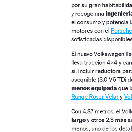
por su gran habitabilida
y recoge una
ingenierí
el consumo y potencia 
motores con el
Porsche
sofisticadas disponible
El nuevo Volkswagen lle
lleva tracción 4×4 y c
sí, incluir reductora pa
asequible (3.0 V6 TDi 
menos equipada
que l
Range Rover Velar
y
Vo
Con 4,87 metros, el Vo
largo
y otros 2,3 más a
menos, uno de los detal