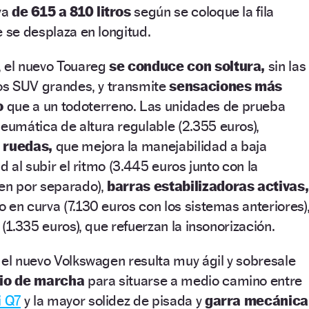
va
de 615 a 810 litros
según se coloque la fila
e se desplaza en longitud.
, el nuevo Touareg
se conduce con soltura,
sin las
los SUV grandes, y transmite
sensaciones más
o
que a un todoterreno. Las unidades de prueba
umática de altura regulable (2.355 euros),
o ruedas,
que mejora la manejabilidad a baja
ad al subir el ritmo (3.445 euros junto con la
cen por separado),
barras estabilizadoras activas,
 en curva (7.130 euros con los sistemas anteriores)
 (1.335 euros), que refuerzan la insonorización.
 el nuevo Volkswagen resulta muy ágil y sobresale
cio de marcha
para situarse a medio camino entre
i Q7
y la mayor solidez de pisada y
garra mecánica