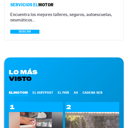
SERVICIOS EL
MOTOR
Encuentra los mejores talleres, seguros, autoescuelas,
neumáticos…
BUSCAR
LO MÁS
VISTO
ELMOTOR
EL HUFFPOST
EL PAÍS
AS
CADENA SER
1
2