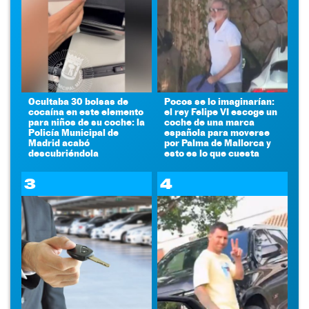
Ocultaba 30 bolsas de
Pocos se lo imaginarían:
cocaína en este elemento
el rey Felipe VI escoge un
para niños de su coche: la
coche de una marca
Policía Municipal de
española para moverse
Madrid acabó
por Palma de Mallorca y
descubriéndola
esto es lo que cuesta
3
4