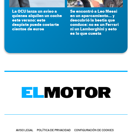
La OCU lanza un aviso a
Se encontró a Leo Messi
quienes alquilen un coche
en un aparcamiento... y
este verano: este
descubrió la bestia que
despiste puede costarte
conduce: no es un Ferrari
cientos de euros
ni un Lamborghini y esto
es lo que cuesta
AVISO LEGAL
POLÍTICA DE PRIVACIDAD
CONFIGURACIÓN DE COOKIES