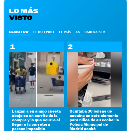
LO MÁS
VISTO
ELMOTOR
EL HUFFPOST
EL PAÍS
AS
CADENA SER
1
2
Lanzan a su amigo cuesta
Ocultaba 30 bolsas de
abajo en un carrito de la
cocaína en este elemento
compra y lo que ocurre al
para niños de su coche: la
llegar a la carretera
Policía Municipal de
parece imposible
Madrid acabó