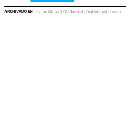
ARCHIVADO EN
Ferrari Monza SP2
·
Navidad
·
Viral Internet
·
Ferrari