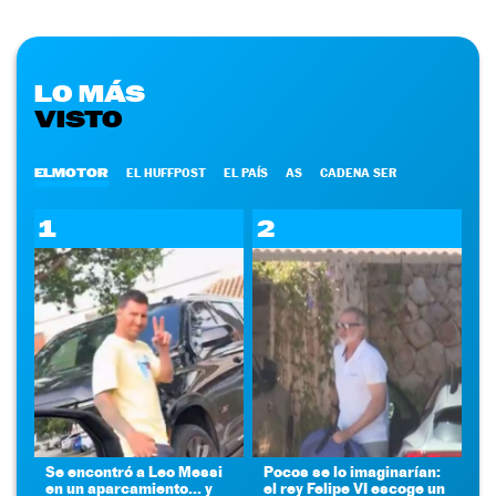
LO MÁS
VISTO
ELMOTOR
EL HUFFPOST
EL PAÍS
AS
CADENA SER
1
2
Se encontró a Leo Messi
Pocos se lo imaginarían:
en un aparcamiento... y
el rey Felipe VI escoge un