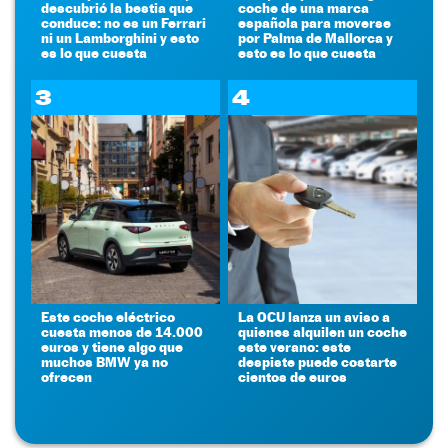
descubrió la bestia que
coche de una marca
conduce: no es un Ferrari
española para moverse
ni un Lamborghini y esto
por Palma de Mallorca y
es lo que cuesta
esto es lo que cuesta
3
4
Este coche eléctrico
La OCU lanza un aviso a
cuesta menos de 14.000
quienes alquilen un coche
euros y tiene algo que
este verano: este
muchos BMW ya no
despiste puede costarte
ofrecen
cientos de euros