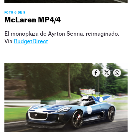
FOTO 6 DE 8
McLaren MP4/4
El monoplaza de Ayrton Senna, reimaginado.
Vía
BudgetDirect