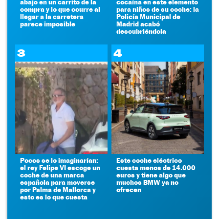
abajo en un carrito de la
cocaína en este elemento
compra y lo que ocurre al
para niños de su coche: la
llegar a la carretera
Policía Municipal de
parece imposible
Madrid acabó
descubriéndola
3
4
Pocos se lo imaginarían:
Este coche eléctrico
el rey Felipe VI escoge un
cuesta menos de 14.000
coche de una marca
euros y tiene algo que
española para moverse
muchos BMW ya no
por Palma de Mallorca y
ofrecen
esto es lo que cuesta