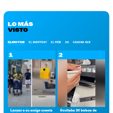
LO MÁS
VISTO
ELMOTOR
EL HUFFPOST
EL PAÍS
AS
CADENA SER
1
2
Lanzan a su amigo cuesta
Ocultaba 30 bolsas de