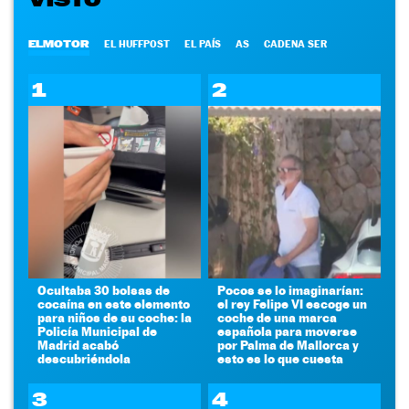
ELMOTOR
EL HUFFPOST
EL PAÍS
AS
CADENA SER
1
2
Ocultaba 30 bolsas de
Pocos se lo imaginarían:
cocaína en este elemento
el rey Felipe VI escoge un
para niños de su coche: la
coche de una marca
Policía Municipal de
española para moverse
Madrid acabó
por Palma de Mallorca y
descubriéndola
esto es lo que cuesta
3
4