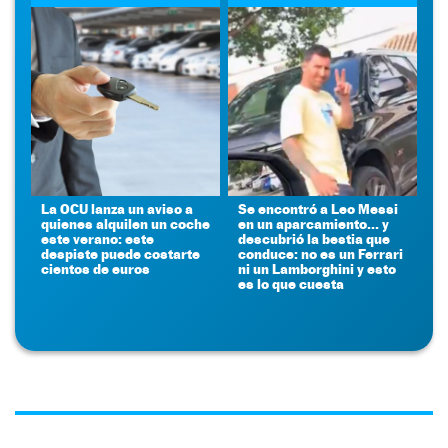
La OCU lanza un aviso a
Se encontró a Leo Messi
quienes alquilen un coche
en un aparcamiento... y
este verano: este
descubrió la bestia que
despiste puede costarte
conduce: no es un Ferrari
cientos de euros
ni un Lamborghini y esto
es lo que cuesta