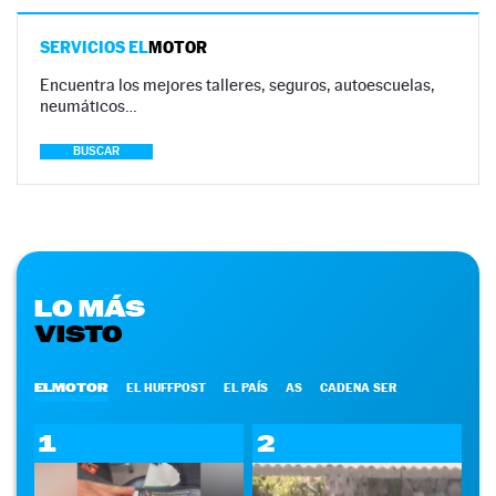
SERVICIOS EL
MOTOR
Encuentra los mejores talleres, seguros, autoescuelas,
neumáticos…
BUSCAR
LO MÁS
VISTO
ELMOTOR
EL HUFFPOST
EL PAÍS
AS
CADENA SER
1
2