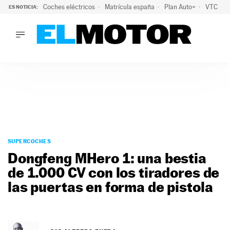
Coches eléctricos
Matrícula españa
Plan Auto+
VTC
ES NOTICIA:
LO ÚLTIMO
La Lista Blanca del Programa Auto+: todos los coches eléct
LO ÚLTIMO
La Lista Blanca del Programa Auto+: todos los coches eléctr
ACTUALIDAD
ELÉCTRICOS
CONDUCIR
PRUEBAS
Saltar
VIRALES
al
SUPERCOCHES
PODCAST
contenido
Dongfeng MHero 1: una bestia
MOTOS
de 1.000 CV con los tiradores de
TECNOLOGÍA
las puertas en forma de pistola
SUPERCOCHES
MOTORTV
PREMIOS
SERVICIOS