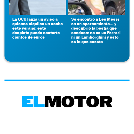
La OCU lanza un aviso a
Se encontró a Leo Messi
quienes alquilen un coche
en un aparcamiento... y
este verano: este
descubrió la bestia que
despiste puede costarte
conduce: no es un Ferrari
cientos de euros
ni un Lamborghini y esto
es lo que cuesta