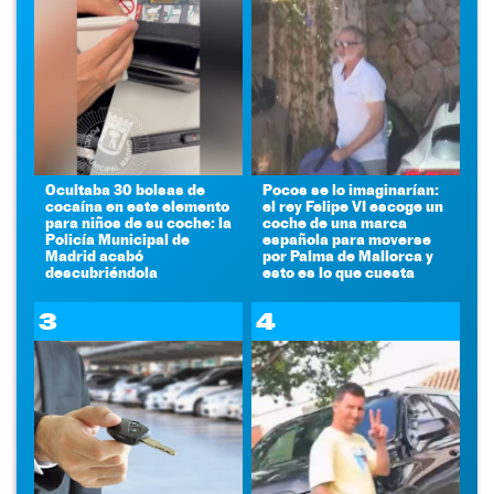
Ocultaba 30 bolsas de
Pocos se lo imaginarían:
cocaína en este elemento
el rey Felipe VI escoge un
para niños de su coche: la
coche de una marca
Policía Municipal de
española para moverse
Madrid acabó
por Palma de Mallorca y
descubriéndola
esto es lo que cuesta
3
4