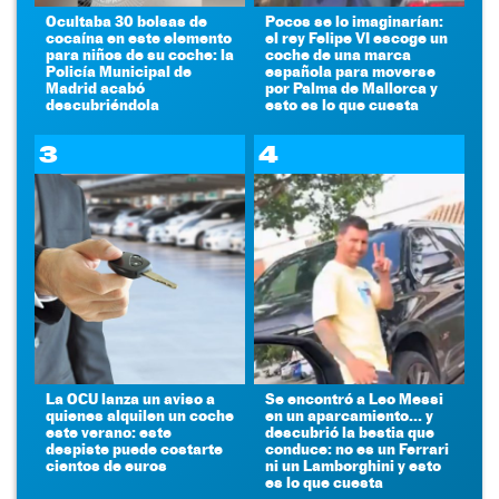
Ocultaba 30 bolsas de
Pocos se lo imaginarían:
cocaína en este elemento
el rey Felipe VI escoge un
para niños de su coche: la
coche de una marca
Policía Municipal de
española para moverse
Madrid acabó
por Palma de Mallorca y
descubriéndola
esto es lo que cuesta
3
4
La OCU lanza un aviso a
Se encontró a Leo Messi
quienes alquilen un coche
en un aparcamiento... y
este verano: este
descubrió la bestia que
despiste puede costarte
conduce: no es un Ferrari
cientos de euros
ni un Lamborghini y esto
es lo que cuesta