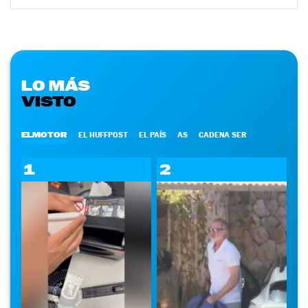
LO MÁS
VISTO
ELMOTOR
EL HUFFPOST
EL PAÍS
AS
CADENA SER
1
2