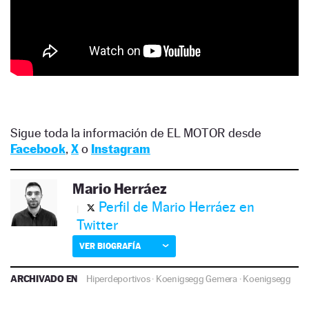
Sigue toda la información de EL MOTOR desde
Facebook
,
X
o
Instagram
Mario Herráez
Perfil de Mario Herráez en
Twitter
VER BIOGRAFÍA
ARCHIVADO EN
Hiperdeportivos
·
Koenigsegg Gemera
·
Koenigsegg