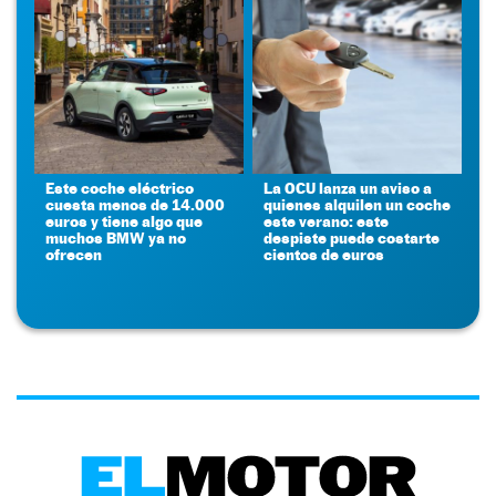
Este coche eléctrico
La OCU lanza un aviso a
cuesta menos de 14.000
quienes alquilen un coche
euros y tiene algo que
este verano: este
muchos BMW ya no
despiste puede costarte
ofrecen
cientos de euros