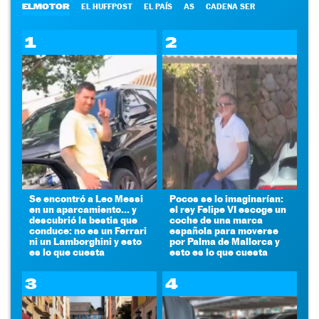
ELMOTOR
EL HUFFPOST
EL PAÍS
AS
CADENA SER
1
2
Se encontró a Leo Messi
Pocos se lo imaginarían:
en un aparcamiento... y
el rey Felipe VI escoge un
descubrió la bestia que
coche de una marca
conduce: no es un Ferrari
española para moverse
ni un Lamborghini y esto
por Palma de Mallorca y
es lo que cuesta
esto es lo que cuesta
3
4