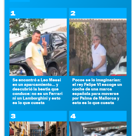
1
2
Se encontró a Leo Messi
Pocos se lo imaginarían:
en un aparcamiento... y
el rey Felipe VI escoge un
descubrió la bestia que
coche de una marca
conduce: no es un Ferrari
española para moverse
ni un Lamborghini y esto
por Palma de Mallorca y
es lo que cuesta
esto es lo que cuesta
3
4