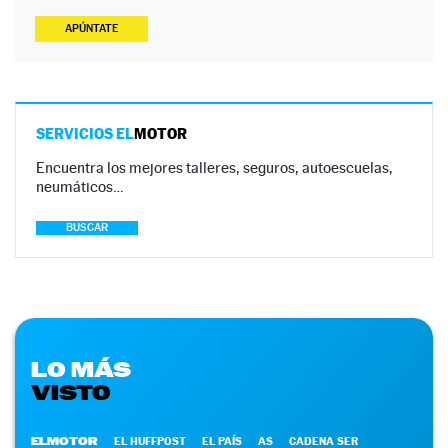
APÚNTATE
SERVICIOS EL
MOTOR
Encuentra los mejores talleres, seguros, autoescuelas,
neumáticos…
BUSCAR
LO MÁS
VISTO
ELMOTOR
EL HUFFPOST
EL PAÍS
AS
CADENA SER