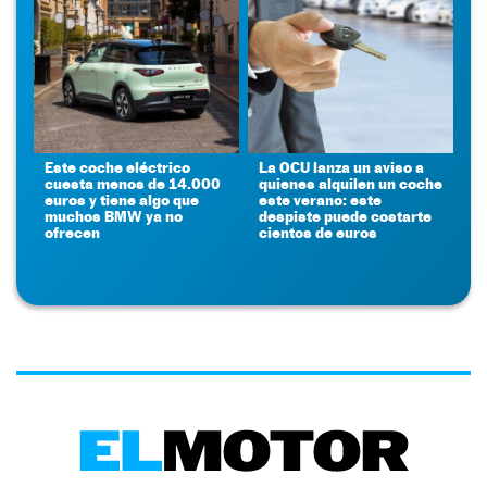
Este coche eléctrico
La OCU lanza un aviso a
cuesta menos de 14.000
quienes alquilen un coche
euros y tiene algo que
este verano: este
muchos BMW ya no
despiste puede costarte
ofrecen
cientos de euros