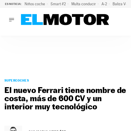
Niños coche
Smart #2
Multa conducir
A-2
Baliza V-1
ES NOTICIA:
LO ÚLTIMO
El probable colapso tras el eclipse: la DGT prevé un millón 
LO ÚLTIMO
El probable colapso tras el eclipse: la DGT prevé un millón 
ACTUALIDAD
ELÉCTRICOS
CONDUCIR
PRUEBAS
Saltar
VIRALES
al
SUPERCOCHES
PODCAST
contenido
El nuevo Ferrari tiene nombre de
MOTOS
costa, más de 600 CV y un
TECNOLOGÍA
interior muy tecnológico
SUPERCOCHES
MOTORTV
PREMIOS
SERVICIOS