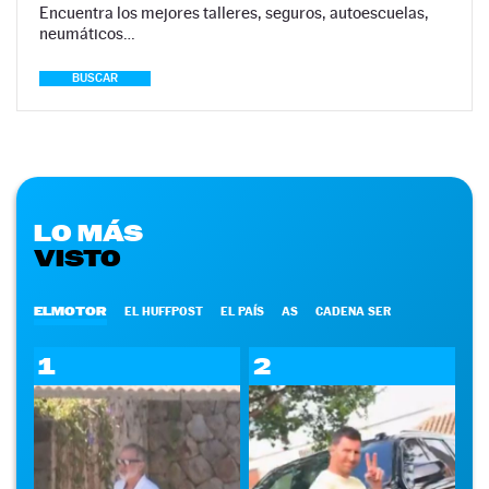
Encuentra los mejores talleres, seguros, autoescuelas,
neumáticos…
BUSCAR
LO MÁS
VISTO
ELMOTOR
EL HUFFPOST
EL PAÍS
AS
CADENA SER
1
2