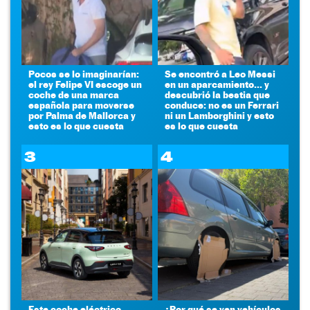
Pocos se lo imaginarían:
Se encontró a Leo Messi
el rey Felipe VI escoge un
en un aparcamiento... y
coche de una marca
descubrió la bestia que
española para moverse
conduce: no es un Ferrari
por Palma de Mallorca y
ni un Lamborghini y esto
esto es lo que cuesta
es lo que cuesta
3
4
Este coche eléctrico
¿Por qué se ven vehículos