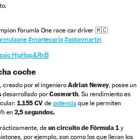
to.
mpion Forumla One race car driver 🇲🇨
ormulaone
#montecarlo
#astonmartin
lassic HipHop&RnB
cha coche
e, creado por el ingeniero
Adrian Newey
, posee un
s
desarrollado por
Cosworth
. Su rendimiento es
cular:
1.155 CV
de
potencia
que le permiten
/h en
2,5 segundos.
prácticamente, de
un circuito de Fórmula 1
y
pistones, por ejemplo, son como los que llevan los