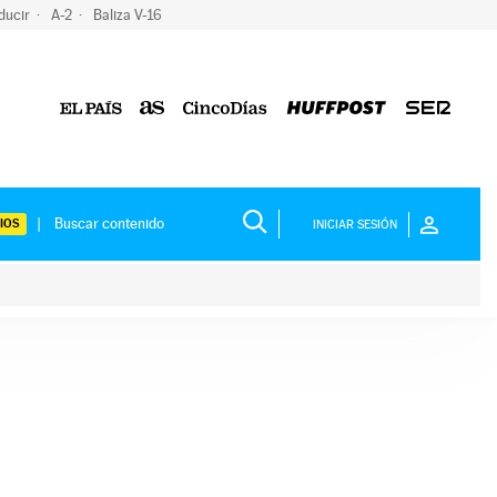
ducir
A-2
Baliza V-16
IOS
INICIAR SESIÓN
ium