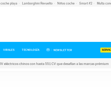
 coche playa
Lamborghini Revuelto
Niños coche
Smart #2
Multa con
SERVIC
VIRALES
TECNOLOGÍA
NEWSLETTER
V eléctricos chinos con hasta 551 CV que desafían a las marcas prémium
tricos chinos con hasta 551 CV que desafían a las marcas prém