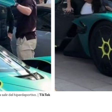
TikTok
 salir del hiperdeportivo. |