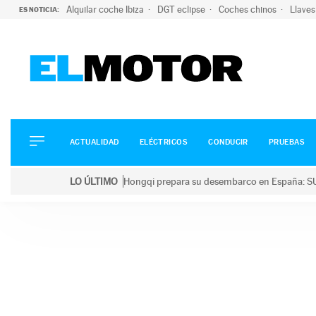
Alquilar coche Ibiza
DGT eclipse
Coches chinos
Llaves
ES NOTICIA:
ACTUALIDAD
ELÉCTRICOS
CONDUCIR
ACTUALIDAD
ELÉCTRICOS
CONDUCIR
PRUEBAS
PRUEBAS
Saltar
VIRALES
LO ÚLTIMO
Hongqi prepara su desembarco en España: SU
al
PODCAST
LO ÚLTIMO
Hongqi prepara su desembarco en España: SUV eléc
contenido
MOTOS
TECNOLOGÍA
SUPERCOCHES
MOTORTV
PREMIOS
SERVICIOS