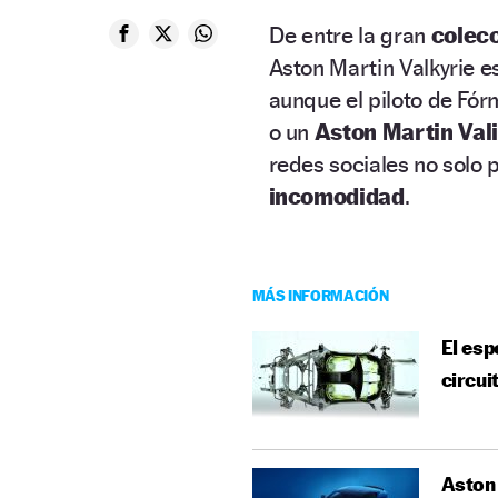
De entre la gran
colecc
Aston Martin Valkyrie e
aunque el piloto de Fó
o un
Aston Martin Val
redes sociales no solo 
incomodidad
.
MÁS INFORMACIÓN
El esp
circui
Aston 