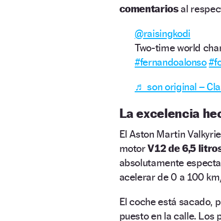
comentarios
al respec
@raisingkodi
Two-time world cha
#fernandoalonso
#f
♬ son original – C
La excelencia he
El Aston Martin Valkyri
motor
V12 de 6,5 litro
absolutamente especta
acelerar de 0 a 100 km
El coche está sacado, 
puesto en la calle. Los 