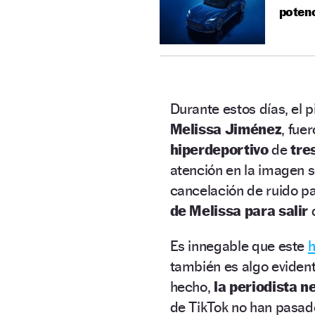
poten
Durante estos días, el p
Melissa Jiménez
, fue
hiperdeportivo
de
tre
atención en la imagen 
cancelación de ruido pa
de Melissa para salir
d
Es innegable que este
h
también es algo evident
hecho,
la periodista n
de TikTok no han pasado 