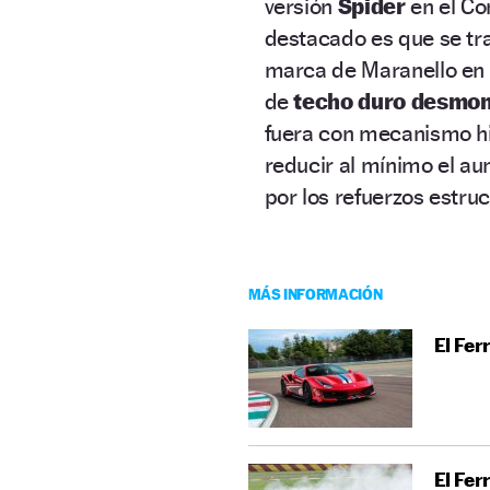
versión
Spider
en el Co
destacado es que se tr
marca de Maranello en 
de
techo duro desmon
fuera con mecanismo hid
reducir al mínimo el a
por los refuerzos estru
MÁS INFORMACIÓN
El Fer
El Fer