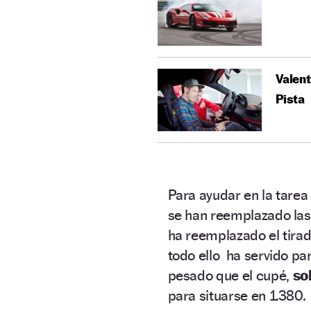
Valent
Pista
Para ayudar en la tare
se han reemplazado las 
ha reemplazado el tirad
todo ello ha servido pa
pesado que el cupé,
so
para situarse en 1.380.