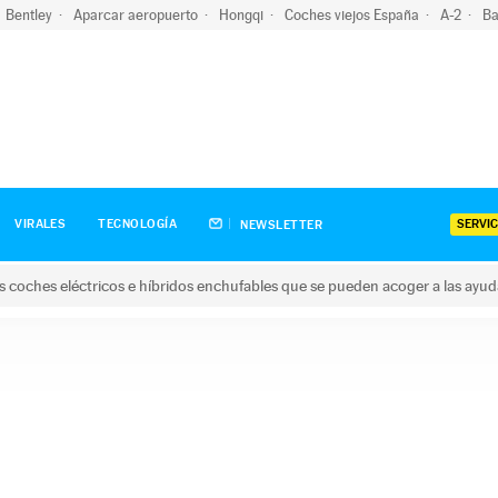
Bentley
Aparcar aeropuerto
Hongqi
Coches viejos España
A-2
Ba
SERVIC
VIRALES
TECNOLOGÍA
NEWSLETTER
s coches eléctricos e híbridos enchufables que se pueden acoger a las ayu
hes eléctricos e híbridos enchufables que se pueden acoger a la