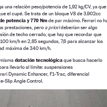
a una relación peso/potencia de 1,92 kg/CV, ya que
que el cupé. Se trata de un bloque V8 de 3.902cc
de potencia y 770 Nm
de par máximo. Ferrari no h
us prestaciones, pero
a priori
deberían ser algo
rsión de techo cerrado, que hay que recordar que
100 km/h en 2,85 segundos, 7,6 para alcanzar los
dad máxima de 340 km/h.
a misma
dotación tecnológica
que busca hacerlo
ara llevarlo al límite: suspensiones
ari Dynamic Enhancer, F1-Trac, diferencial
de-Slip Angle Control.