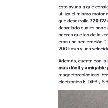
Esto ayuda a que consig
utiliza el mismo motor 
que desarrolla
720 CV 
desvelado cuáles son s
peores que las de la ve
eran una aceleración 0-
200 km/h y una veloci
Además, cuenta con l
más dócil y amigable
p
magnetoreológicas, Ferr
electrónico E-Diff3 y Si