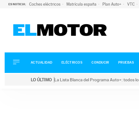
Coches eléctricos
Matrícula españa
Plan Auto+
VTC
ES NOTICIA:
ACTUALIDAD
ELÉCTRICOS
CONDUCIR
ACTUALIDAD
ELÉCTRICOS
CONDUCIR
PRUEBAS
PRUEBAS
Saltar
VIRALES
LO ÚLTIMO
La Lista Blanca del Programa Auto+: todos lo
al
PODCAST
LO ÚLTIMO
La Lista Blanca del Programa Auto+: todos los coc
contenido
MOTOS
TECNOLOGÍA
SUPERCOCHES
MOTORTV
PREMIOS
SERVICIOS