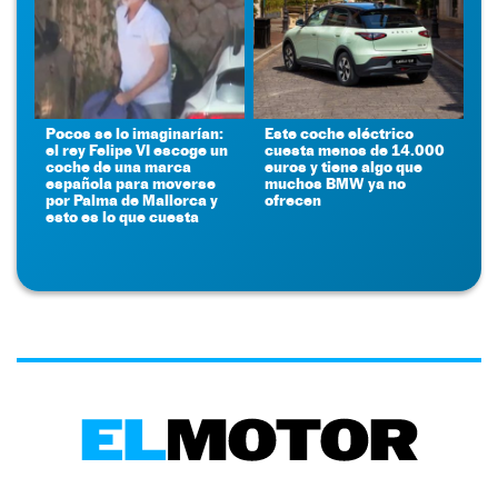
Pocos se lo imaginarían:
Este coche eléctrico
el rey Felipe VI escoge un
cuesta menos de 14.000
coche de una marca
euros y tiene algo que
española para moverse
muchos BMW ya no
por Palma de Mallorca y
ofrecen
esto es lo que cuesta