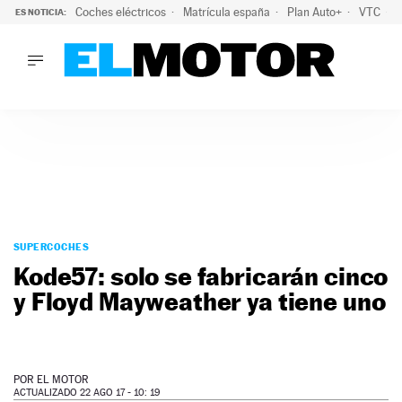
Coches eléctricos
Matrícula españa
Plan Auto+
VTC
ES NOTICIA:
LO ÚLTIMO
La Lista Blanca del Programa Auto+: todos los coches eléct
LO ÚLTIMO
La Lista Blanca del Programa Auto+: todos los coches eléctr
ACTUALIDAD
ELÉCTRICOS
CONDUCIR
PRUEBAS
Saltar
VIRALES
al
SUPERCOCHES
PODCAST
contenido
Kode57: solo se fabricarán cinco
MOTOS
y Floyd Mayweather ya tiene uno
TECNOLOGÍA
SUPERCOCHES
MOTORTV
PREMIOS
POR
EL MOTOR
SERVICIOS
ACTUALIZADO 22 AGO 17 - 10: 19