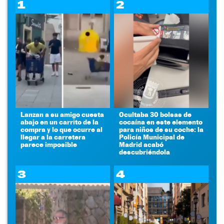
1
2
Lanzan a su amigo cuesta
Ocultaba 30 bolsas de
abajo en un carrito de la
cocaína en este elemento
compra y lo que ocurre al
para niños de su coche: la
llegar a la carretera
Policía Municipal de
parece imposible
Madrid acabó
descubriéndola
3
4