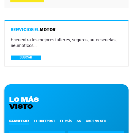
SERVICIOS EL
MOTOR
Encuentra los mejores talleres, seguros, autoescuelas,
neumáticos…
BUSCAR
LO MÁS
VISTO
ELMOTOR
EL HUFFPOST
EL PAÍS
AS
CADENA SER