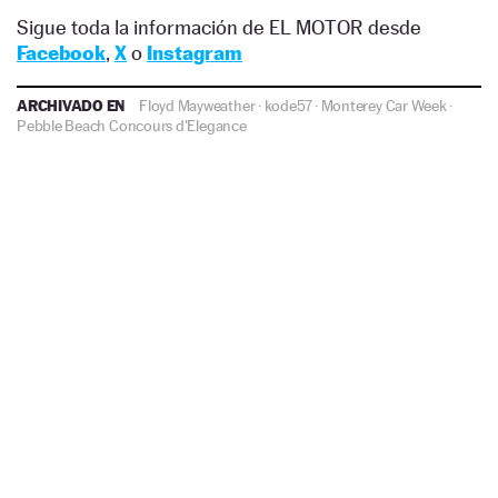
Sigue toda la información de EL MOTOR desde
Facebook
,
X
o
Instagram
ARCHIVADO EN
Floyd Mayweather
·
kode57
·
Monterey Car Week
·
Pebble Beach Concours d'Elegance