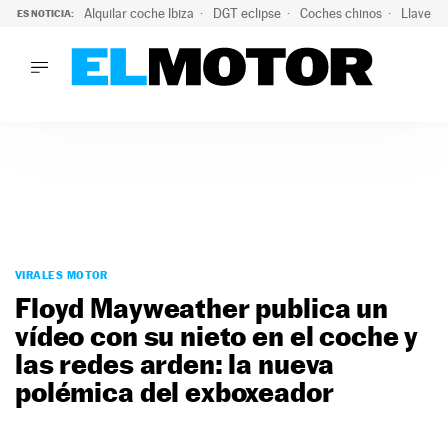
Alquilar coche Ibiza
DGT eclipse
Coches chinos
Llaves 
ES NOTICIA:
LO ÚLTIMO
Hongqi prepara su desembarco en España: SUV eléctricos c
LO ÚLTIMO
Hongqi prepara su desembarco en España: SUV eléctricos c
ACTUALIDAD
ELÉCTRICOS
CONDUCIR
PRUEBAS
Saltar
VIRALES
al
VIRALES MOTOR
PODCAST
contenido
Floyd Mayweather publica un
MOTOS
vídeo con su nieto en el coche y
TECNOLOGÍA
las redes arden: la nueva
SUPERCOCHES
MOTORTV
polémica del exboxeador
PREMIOS
SERVICIOS