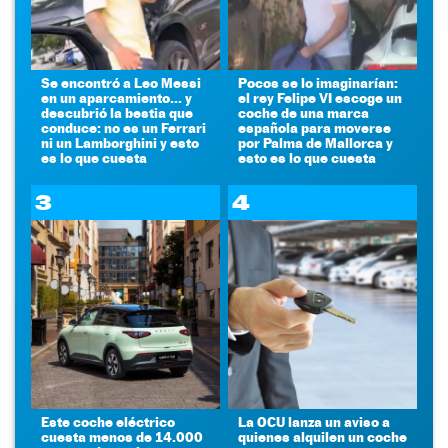
Se encontró a Leo Messi
Pocos se lo imaginarían:
en un aparcamiento... y
el rey Felipe VI escoge un
descubrió la bestia que
coche de una marca
conduce: no es un Ferrari
española para moverse
ni un Lamborghini y esto
por Palma de Mallorca y
es lo que cuesta
esto es lo que cuesta
3
4
Este coche eléctrico
La OCU lanza un aviso a
cuesta menos de 14.000
quienes alquilen un coche