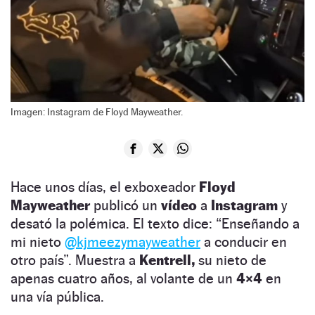
Imagen: Instagram de Floyd Mayweather.
Hace unos días, el exboxeador
Floyd
Mayweather
publicó un
vídeo
a
Instagram
y
desató la polémica. El texto dice: “Enseñando a
mi nieto
@kjmeezymayweather
a conducir en
otro país”. Muestra a
Kentrell,
su nieto de
apenas cuatro años, al volante de un
4×4
en
una vía pública.