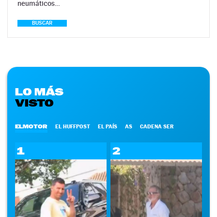
neumáticos…
BUSCAR
LO MÁS
VISTO
ELMOTOR
EL HUFFPOST
EL PAÍS
AS
CADENA SER
1
2