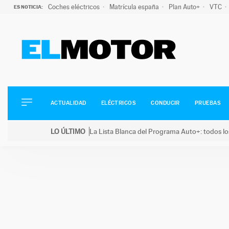
Coches eléctricos
Matrícula españa
Plan Auto+
VTC
ES NOTICIA:
ACTUALIDAD
ELÉCTRICOS
CONDUCIR
ACTUALIDAD
ELÉCTRICOS
CONDUCIR
PRUEBAS
PRUEBAS
Saltar
VIRALES
LO ÚLTIMO
La Lista Blanca del Programa Auto+: todos lo
al
PODCAST
LO ÚLTIMO
La Lista Blanca del Programa Auto+: todos los coc
contenido
MOTOS
TECNOLOGÍA
SUPERCOCHES
MOTORTV
PREMIOS
SERVICIOS