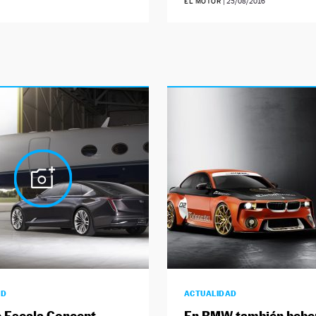
EL MOTOR
|
25/08/2016
AD
ACTUALIDAD
c Escala Concept
En BMW también bebe