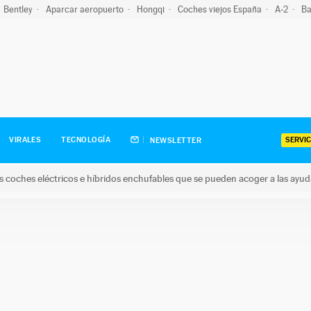
Bentley
Aparcar aeropuerto
Hongqi
Coches viejos España
A-2
Ba
SERVIC
VIRALES
TECNOLOGÍA
NEWSLETTER
s coches eléctricos e híbridos enchufables que se pueden acoger a las ayu
hes eléctricos e híbridos enchufables que se pueden acoger a la