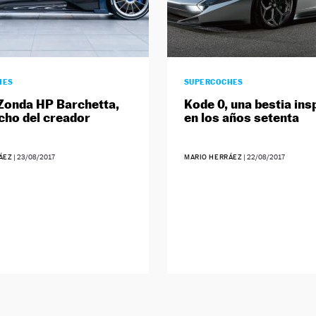
HES
SUPERCOCHES
Zonda HP Barchetta,
Kode 0, una bestia ins
icho del creador
en los años setenta
ÁEZ
|
23/08/2017
MARIO HERRÁEZ
|
22/08/2017