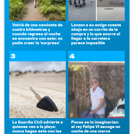
Volvió de una caminata de
Lanzan a su amigo cuesta
cuatro kilómetros y
abajo en un carrito de la
cuando regresa al coche
compra y lo que ocurre al
se encuentra con esto: no
llegar a la carretera
podía creer la 'sorpresa'
parece imposible
3
4
La Guardia Civil advierte a
Pocos se lo imaginarían:
quienes van a la playa:
el rey Felipe VI escoge un
nunca hagas esto con las
coche de una marca