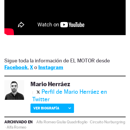
Sigue toda la información de EL MOTOR desde
Facebook
,
X
o
Instagram
Mario Herráez
Perfil de Mario Herráez en
Twitter
VER BIOGRAFÍA
ARCHIVADO EN
Alfa Romeo Giulia Quadrifoglio
·
Circuito Nurburgring
·
Alfa Romeo