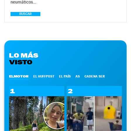
neumáticos…
BUSCAR
LO MÁS
VISTO
ELMOTOR
EL HUFFPOST
EL PAÍS
AS
CADENA SER
1
2