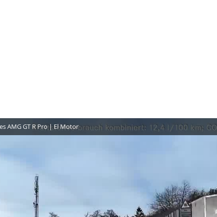
des AMG GT R Pro | El Motor