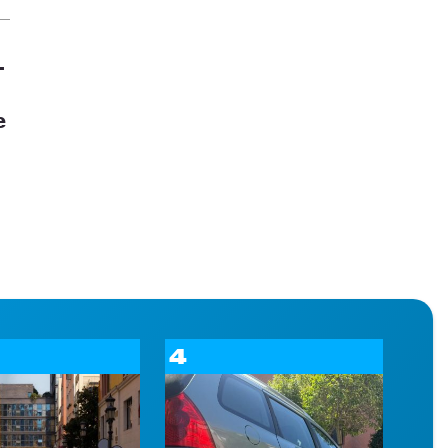
T
e
4