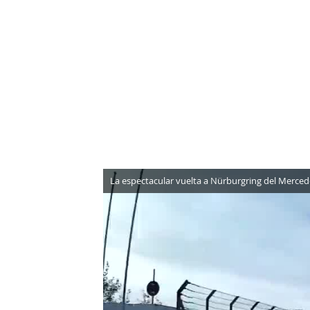
NEWSLETTER
SÍGUENOS
La espectacular vuelta a Nürburgring del Merce