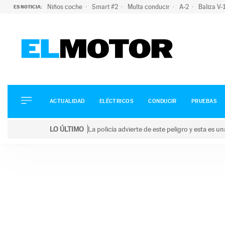
Niños coche
Smart #2
Multa conducir
A-2
Baliza V
ES NOTICIA:
ACTUALIDAD
ELÉCTRICOS
CONDUCIR
ACTUALIDAD
ELÉCTRICOS
CONDUCIR
PRUEBAS
PRUEBAS
Saltar
VIRALES
LO ÚLTIMO
La policía advierte de este peligro y esta es 
al
PODCAST
LO ÚLTIMO
La policía advierte de este peligro y esta es una bu
contenido
MOTOS
TECNOLOGÍA
SUPERCOCHES
MOTORTV
PREMIOS
SERVICIOS