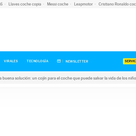
-16
Llaves coche copia
Messi coche
Leapmotor
Cristiano Ronaldo co
SERVIC
VIRALES
TECNOLOGÍA
NEWSLETTER
una buena solución: un cojín para el coche que puede salvar la vida de los niñ
ena solución: un cojín para el coche que puede salvar la vida de 