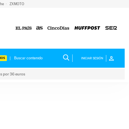
che
ZXMOTO
IOS
INICIAR SESIÓN
os por 36 euros
los niños por 36 euros