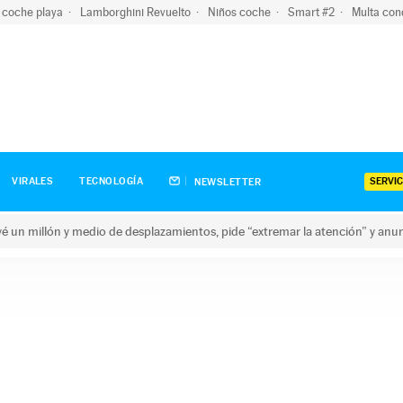
 coche playa
Lamborghini Revuelto
Niños coche
Smart #2
Multa con
SERVIC
VIRALES
TECNOLOGÍA
NEWSLETTER
revé un millón y medio de desplazamientos, pide “extremar la atención” y anu
n millón y medio de desplazamientos, pide “extremar la atención”