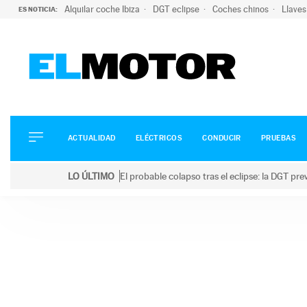
Alquilar coche Ibiza
DGT eclipse
Coches chinos
Llaves
ES NOTICIA:
ACTUALIDAD
ELÉCTRICOS
CONDUCIR
ACTUALIDAD
ELÉCTRICOS
CONDUCIR
PRUEBAS
PRUEBAS
Saltar
VIRALES
LO ÚLTIMO
El probable colapso tras el eclipse: la DGT p
al
PODCAST
LO ÚLTIMO
El probable colapso tras el eclipse: la DGT prevé u
contenido
MOTOS
TECNOLOGÍA
SUPERCOCHES
MOTORTV
PREMIOS
SERVICIOS