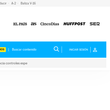
ducir
A-2
Baliza V-16
IOS
INICIAR SESIÓN
ncia controles espe
 y anuncia controles espe