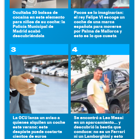
Ocultaba 30 bolsas de
Pocos se lo imaginarían:
cocaína en este elemento
el rey Felipe VI escoge un
para niños de su coche: la
coche de una marca
Policía Municipal de
española para moverse
Madrid acabó
por Palma de Mallorca y
descubriéndola
esto es lo que cuesta
3
4
La OCU lanza un aviso a
Se encontró a Leo Messi
quienes alquilen un coche
en un aparcamiento... y
este verano: este
descubrió la bestia que
despiste puede costarte
conduce: no es un Ferrari
cientos de euros
ni un Lamborghini y esto