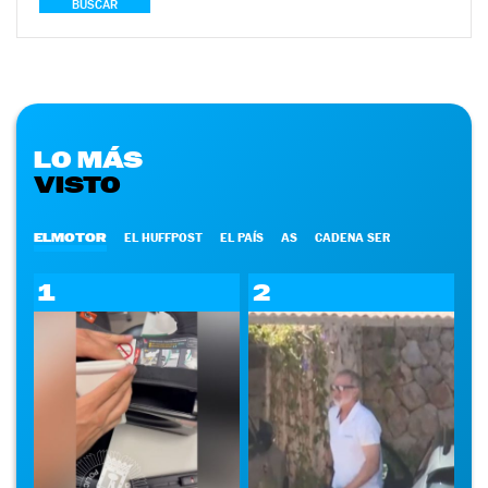
BUSCAR
LO MÁS
VISTO
ELMOTOR
EL HUFFPOST
EL PAÍS
AS
CADENA SER
1
2