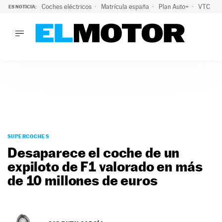
Coches eléctricos
Matrícula españa
Plan Auto+
VTC
ES NOTICIA:
LO ÚLTIMO
La Lista Blanca del Programa Auto+: todos los coches eléct
LO ÚLTIMO
La Lista Blanca del Programa Auto+: todos los coches eléctr
ACTUALIDAD
ELÉCTRICOS
CONDUCIR
PRUEBAS
Saltar
VIRALES
al
SUPERCOCHES
PODCAST
contenido
Desaparece el coche de un
MOTOS
expiloto de F1 valorado en más
TECNOLOGÍA
de 10 millones de euros
SUPERCOCHES
MOTORTV
PREMIOS
SERVICIOS