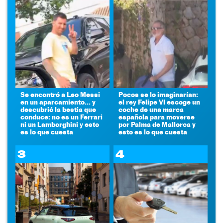
Se encontró a Leo Messi
Pocos se lo imaginarían:
en un aparcamiento... y
el rey Felipe VI escoge un
descubrió la bestia que
coche de una marca
conduce: no es un Ferrari
española para moverse
ni un Lamborghini y esto
por Palma de Mallorca y
es lo que cuesta
esto es lo que cuesta
3
4