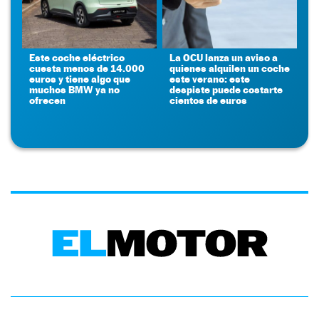
Este coche eléctrico
La OCU lanza un aviso a
cuesta menos de 14.000
quienes alquilen un coche
euros y tiene algo que
este verano: este
muchos BMW ya no
despiste puede costarte
ofrecen
cientos de euros