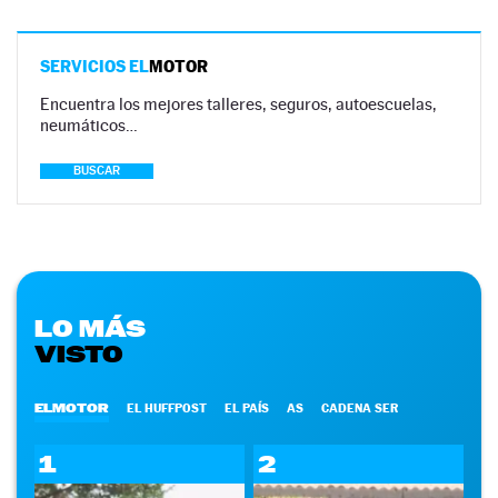
SERVICIOS EL
MOTOR
Encuentra los mejores talleres, seguros, autoescuelas,
neumáticos…
BUSCAR
LO MÁS
VISTO
ELMOTOR
EL HUFFPOST
EL PAÍS
AS
CADENA SER
1
2