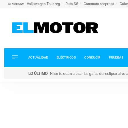
Volkswagen Touareg
Ruta 66
Caminata sorpresa
Gafa
ES NOTICIA:
ACTUALIDAD
ELÉCTRICOS
CONDUCIR
ACTUALIDAD
ELÉCTRICOS
CONDUCIR
PRUEBAS
PRUEBAS
Saltar
VIRALES
LO ÚLTIMO
Ni se te ocurra usar las gafas del eclipse al v
al
PODCAST
LO ÚLTIMO
Ni se te ocurra usar las gafas del eclipse al volant
contenido
MOTOS
TECNOLOGÍA
SUPERCOCHES
MOTORTV
PREMIOS
SERVICIOS