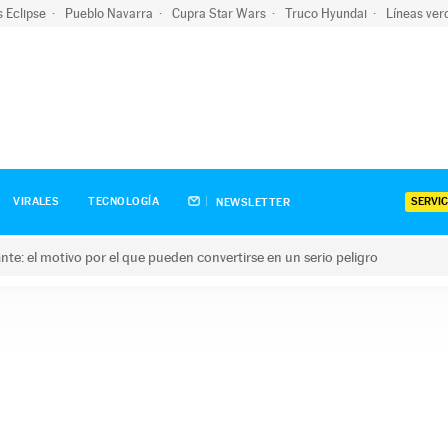
s Eclipse
Pueblo Navarra
Cupra Star Wars
Truco Hyundai
Líneas ver
SERVIC
VIRALES
TECNOLOGÍA
NEWSLETTER
olante: el motivo por el que pueden convertirse en un serio peligro
e: el motivo por el que pueden convertirse en un serio peligro