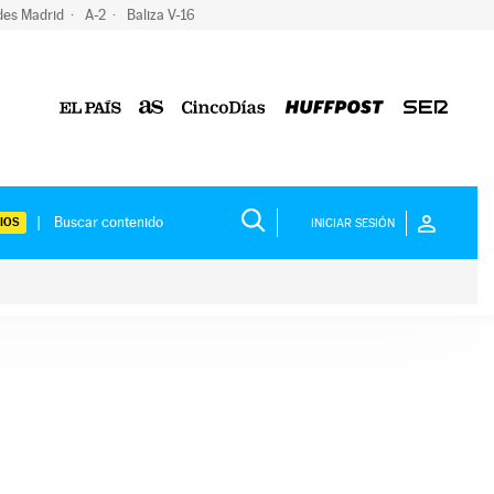
des Madrid
A-2
Baliza V-16
IOS
INICIAR SESIÓN