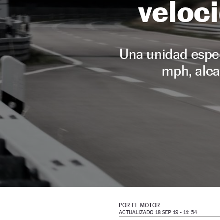
veloc
Una unidad espec
mph, alca
POR
EL MOTOR
ACTUALIZADO 18 SEP 19 - 11: 54