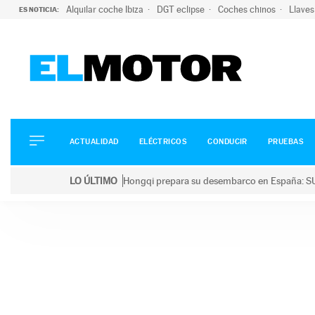
Alquilar coche Ibiza
DGT eclipse
Coches chinos
Llaves
ES NOTICIA:
ACTUALIDAD
ELÉCTRICOS
CONDUCIR
ACTUALIDAD
ELÉCTRICOS
CONDUCIR
PRUEBAS
PRUEBAS
Saltar
VIRALES
LO ÚLTIMO
Hongqi prepara su desembarco en España: SU
al
PODCAST
LO ÚLTIMO
Hongqi prepara su desembarco en España: SUV eléc
contenido
MOTOS
TECNOLOGÍA
SUPERCOCHES
MOTORTV
PREMIOS
SERVICIOS