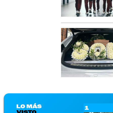
LO MÁS
1
VISTO