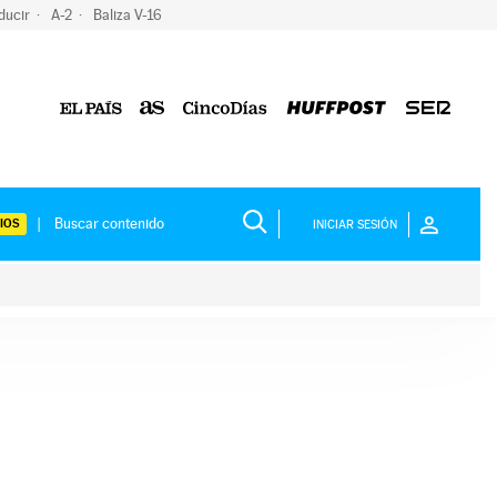
ducir
A-2
Baliza V-16
IOS
INICIAR SESIÓN
ium