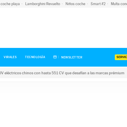
 coche playa
Lamborghini Revuelto
Niños coche
Smart #2
Multa con
SERVIC
VIRALES
TECNOLOGÍA
NEWSLETTER
V eléctricos chinos con hasta 551 CV que desafían a las marcas prémium
tricos chinos con hasta 551 CV que desafían a las marcas prém