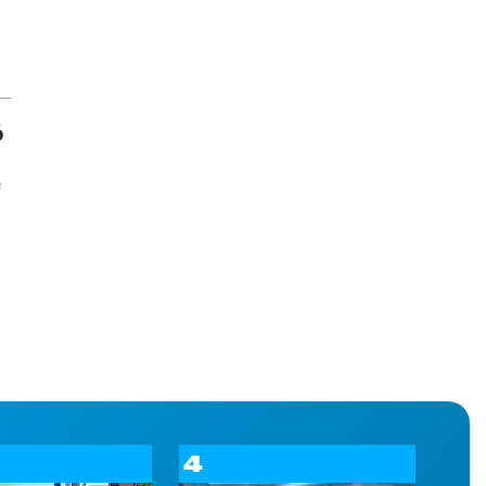
ó
e
4