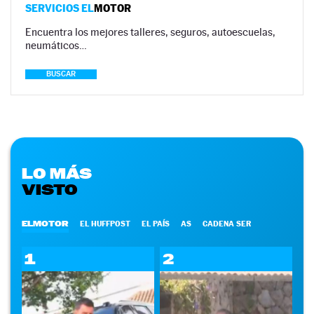
SERVICIOS EL
MOTOR
Encuentra los mejores talleres, seguros, autoescuelas,
neumáticos…
BUSCAR
LO MÁS
VISTO
ELMOTOR
EL HUFFPOST
EL PAÍS
AS
CADENA SER
1
2