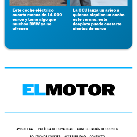
Este coche eléctrico
La OCU lanza un aviso a
cuesta menos de 14.000
quienes alquilen un coche
euros y tiene algo que
este verano: este
muchos BMW ya no
despiste puede costarte
ofrecen
cientos de euros
AVISO LEGAL
POLÍTICA DE PRIVACIDAD
CONFIGURACIÓN DE COOKIES
POLÍTICA DE COOKIES
ACCESIBILIDAD
CONTACTO