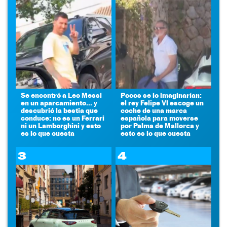
Se encontró a Leo Messi
Pocos se lo imaginarían:
en un aparcamiento... y
el rey Felipe VI escoge un
descubrió la bestia que
coche de una marca
conduce: no es un Ferrari
española para moverse
ni un Lamborghini y esto
por Palma de Mallorca y
es lo que cuesta
esto es lo que cuesta
3
4