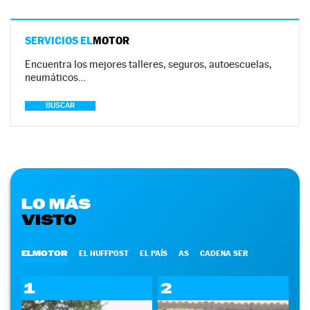
SERVICIOS EL
MOTOR
Encuentra los mejores talleres, seguros, autoescuelas,
neumáticos…
BUSCAR
LO MÁS
VISTO
ELMOTOR
EL HUFFPOST
EL PAÍS
AS
CADENA SER
1
2