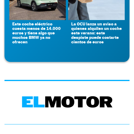
Este coche eléctrico
La OCU lanza un aviso a
cuesta menos de 14.000
quienes alquilen un coche
euros y tiene algo que
este verano: este
muchos BMW ya no
despiste puede costarte
ofrecen
cientos de euros