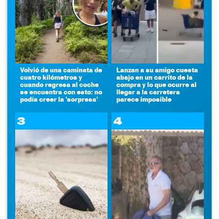
Volvió de una caminata de
Lanzan a su amigo cuesta
cuatro kilómetros y
abajo en un carrito de la
cuando regresa al coche
compra y lo que ocurre al
se encuentra con esto: no
llegar a la carretera
podía creer la 'sorpresa'
parece imposible
3
4