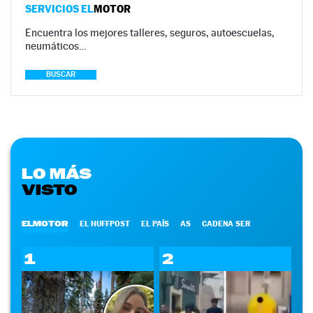
SERVICIOS EL
MOTOR
Encuentra los mejores talleres, seguros, autoescuelas,
neumáticos…
BUSCAR
LO MÁS
VISTO
ELMOTOR
EL HUFFPOST
EL PAÍS
AS
CADENA SER
1
2