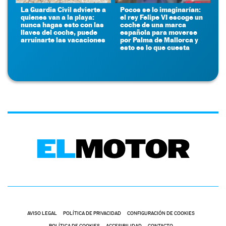
La Guardia Civil advierte a
Pocos se lo imaginarían:
quienes van a la playa:
el rey Felipe VI escoge un
nunca hagas esto con las
coche de una marca
llaves del coche, puede
española para moverse
arruinarte las vacaciones
por Palma de Mallorca y
esto es lo que cuesta
AVISO LEGAL
POLÍTICA DE PRIVACIDAD
CONFIGURACIÓN DE COOKIES
POLÍTICA DE COOKIES
ACCESIBILIDAD
CONTACTO