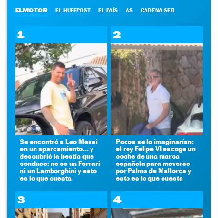
ELMOTOR
EL HUFFPOST
EL PAÍS
AS
CADENA SER
1
2
Se encontró a Leo Messi
Pocos se lo imaginarían:
en un aparcamiento... y
el rey Felipe VI escoge un
descubrió la bestia que
coche de una marca
conduce: no es un Ferrari
española para moverse
ni un Lamborghini y esto
por Palma de Mallorca y
es lo que cuesta
esto es lo que cuesta
3
4