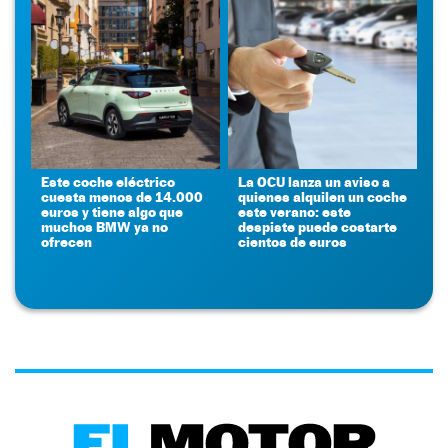
Este coche eléctrico
La OCU lanza un aviso a
cuesta menos de 14.000
quienes alquilen un coche
euros y tiene algo que
este verano: este
muchos BMW ya no
despiste puede costarte
ofrecen
cientos de euros