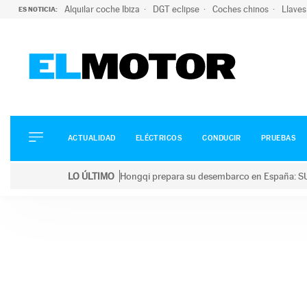
Alquilar coche Ibiza
DGT eclipse
Coches chinos
Llaves
ES NOTICIA:
ACTUALIDAD
ELÉCTRICOS
CONDUCIR
ACTUALIDAD
ELÉCTRICOS
CONDUCIR
PRUEBAS
PRUEBAS
Saltar
VIRALES
LO ÚLTIMO
Hongqi prepara su desembarco en España: SU
al
PODCAST
LO ÚLTIMO
Hongqi prepara su desembarco en España: SUV eléc
contenido
MOTOS
TECNOLOGÍA
SUPERCOCHES
MOTORTV
PREMIOS
SERVICIOS