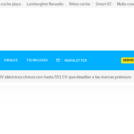
 coche playa
Lamborghini Revuelto
Niños coche
Smart #2
Multa con
SERVIC
VIRALES
TECNOLOGÍA
NEWSLETTER
V eléctricos chinos con hasta 551 CV que desafían a las marcas prémium
tricos chinos con hasta 551 CV que desafían a las marcas prém