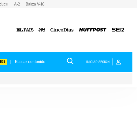
ducir
A-2
Baliza V-16
IOS
INICIAR SESIÓN
ium