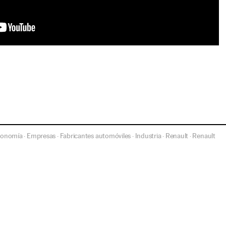
conomía
Empresas
Fabricantes automóviles
Industria
Renault
Renault
·
·
·
·
·