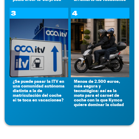
3
4
¿Se puede pasar la ITV en
Menos de 2.500 euros,
una comunidad autónoma
más segura y
distinta a la de
tecnológica: así es la
matriculación del coche
moto para el carnet de
si te toca en vacaciones?
coche con la que Kymco
quiere dominar la ciudad