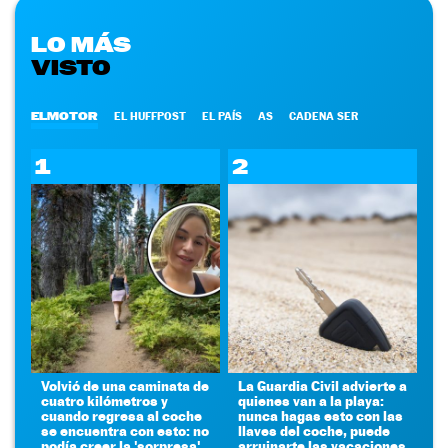
LO MÁS
VISTO
ELMOTOR
EL HUFFPOST
EL PAÍS
AS
CADENA SER
1
2
Volvió de una caminata de
La Guardia Civil advierte a
cuatro kilómetros y
quienes van a la playa:
cuando regresa al coche
nunca hagas esto con las
se encuentra con esto: no
llaves del coche, puede
podía creer la 'sorpresa'
arruinarte las vacaciones