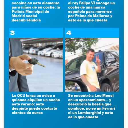
cocaína en este elemento
el rey Felipe VI escoge un
para niños de su coche: la
coche de una marca
Policía Municipal de
española para moverse
Madrid acabó
por Palma de Mallorca y
descubriéndola
esto es lo que cuesta
3
4
La OCU lanza un aviso a
Se encontró a Leo Messi
quienes alquilen un coche
en un aparcamiento... y
este verano: este
descubrió la bestia que
despiste puede costarte
conduce: no es un Ferrari
cientos de euros
ni un Lamborghini y esto
es lo que cuesta