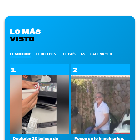
LO MÁS
VISTO
ELMOTOR
EL HUFFPOST
EL PAÍS
AS
CADENA SER
1
2
Ocultaba 30 bolsas de
Pocos se lo imaginarían: