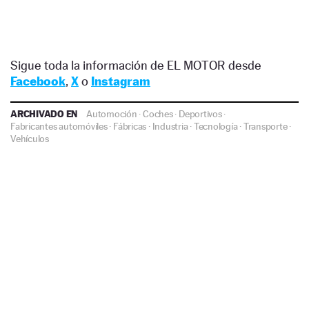
Sigue toda la información de EL MOTOR desde
Facebook
,
X
o
Instagram
ARCHIVADO EN
Automoción
·
Coches
·
Deportivos
·
Fabricantes automóviles
·
Fábricas
·
Industria
·
Tecnología
·
Transporte
·
Vehículos