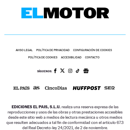
AVISO LEGAL
POLÍTICA DE PRIVACIDAD
CONFIGURACIÓN DE COOKIES
POLÍTICA DE COOKIES
ACCESIBILIDAD
CONTACTO
SÍGUENOS:
EDICIONES EL PAIS, S.L.U.
realiza una reserva expresa de las
reproducciones y usos de las obras y otras prestaciones accesibles
desde este sitio web a medios de lectura mecánica u otros medios
que resulten adecuados a tal fin de conformidad con el artículo 67.3
del Real Decreto-ley 24/2021, de 2 de noviembre.