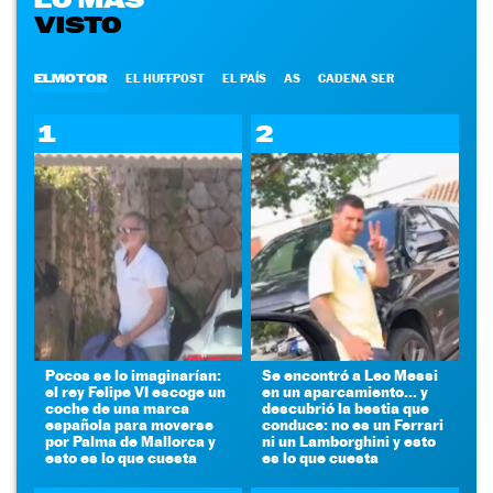
VISTO
ELMOTOR
EL HUFFPOST
EL PAÍS
AS
CADENA SER
1
2
Pocos se lo imaginarían:
Se encontró a Leo Messi
el rey Felipe VI escoge un
en un aparcamiento... y
coche de una marca
descubrió la bestia que
española para moverse
conduce: no es un Ferrari
por Palma de Mallorca y
ni un Lamborghini y esto
esto es lo que cuesta
es lo que cuesta