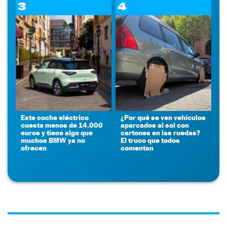
3
4
Este coche eléctrico
¿Por qué se ven vehículos
cuesta menos de 14.000
aparcados al sol con
euros y tiene algo que
cartones en las ruedas?
muchos BMW ya no
El truco que todos
ofrecen
comentan