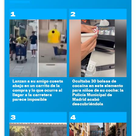
1
2
Lanzan a su amigo cuesta
Ocultaba 30 bolsas de
abajo en un carrito de la
cocaína en este elemento
compra y lo que ocurre al
para niños de su coche: la
llegar a la carretera
Policía Municipal de
parece imposible
Madrid acabó
descubriéndola
3
4