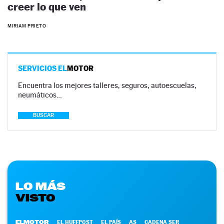
creer lo que ven
MIRIAM PRIETO
SERVICIOS EL
MOTOR
Encuentra los mejores talleres, seguros, autoescuelas,
neumáticos…
BUSCAR
LO MÁS
VISTO
ELMOTOR
EL HUFFPOST
EL PAÍS
AS
CADENA SER