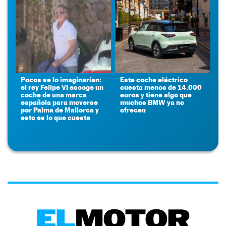
Pocos se lo imaginarían:
Este coche eléctrico
el rey Felipe VI escoge un
cuesta menos de 14.000
coche de una marca
euros y tiene algo que
española para moverse
muchos BMW ya no
por Palma de Mallorca y
ofrecen
esto es lo que cuesta