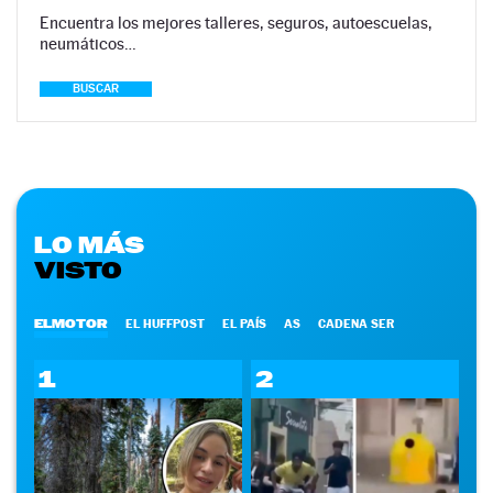
Encuentra los mejores talleres, seguros, autoescuelas,
neumáticos…
BUSCAR
LO MÁS
VISTO
ELMOTOR
EL HUFFPOST
EL PAÍS
AS
CADENA SER
1
2