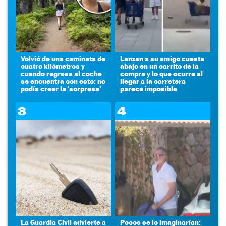
Volvió de una caminata de
Lanzan a su amigo cuesta
cuatro kilómetros y
abajo en un carrito de la
cuando regresa al coche
compra y lo que ocurre al
se encuentra con esto: no
llegar a la carretera
podía creer la 'sorpresa'
parece imposible
3
4
La Guardia Civil advierte a
Pocos se lo imaginarían: