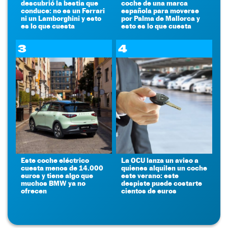
descubrió la bestia que
coche de una marca
conduce: no es un Ferrari
española para moverse
ni un Lamborghini y esto
por Palma de Mallorca y
es lo que cuesta
esto es lo que cuesta
3
4
Este coche eléctrico
La OCU lanza un aviso a
cuesta menos de 14.000
quienes alquilen un coche
euros y tiene algo que
este verano: este
muchos BMW ya no
despiste puede costarte
ofrecen
cientos de euros