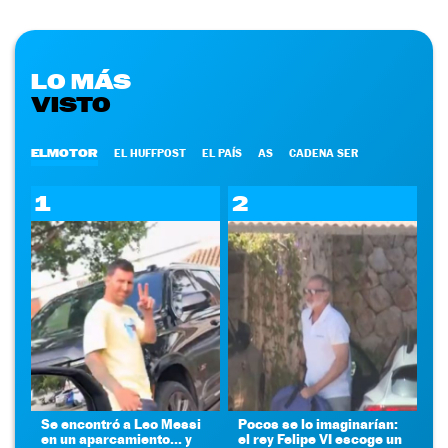
LO MÁS
VISTO
ELMOTOR
EL HUFFPOST
EL PAÍS
AS
CADENA SER
1
2
Se encontró a Leo Messi
Pocos se lo imaginarían:
en un aparcamiento... y
el rey Felipe VI escoge un