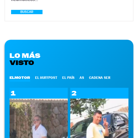
BUSCAR
LO MÁS
VISTO
ELMOTOR
EL HUFFPOST
EL PAÍS
AS
CADENA SER
1
2