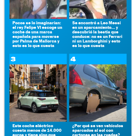
Pocos se lo imaginarían:
Se encontró a Leo Messi
el rey Felipe VI escoge un
en un aparcamiento... y
coche de una marca
descubrió la bestia que
española para moverse
conduce: no es un Ferrari
por Palma de Mallorca y
ni un Lamborghini y esto
esto es lo que cuesta
es lo que cuesta
3
4
Este coche eléctrico
¿Por qué se ven vehículos
cuesta menos de 14.000
aparcados al sol con
euros y tiene algo que
cartones en las ruedas?