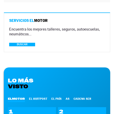
SERVICIOS EL
MOTOR
Encuentra los mejores talleres, seguros, autoescuelas,
neumáticos…
BUSCAR
LO MÁS
VISTO
ELMOTOR
EL HUFFPOST
EL PAÍS
AS
CADENA SER
1
2