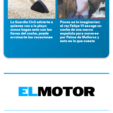
La Guardia Civil advierte a
Pocos se lo imaginarían:
quienes van a la playa:
el rey Felipe VI escoge un
nunca hagas esto con las
coche de una marca
llaves del coche, puede
española para moverse
arruinarte las vacaciones
por Palma de Mallorca y
esto es lo que cuesta