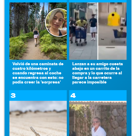
Volvió de una caminata de
Lanzan a su amigo cuesta
cuatro kilómetros y
abajo en un carrito de la
cuando regresa al coche
compra y lo que ocurre al
se encuentra con esto: no
llegar a la carretera
podía creer la 'sorpresa'
parece imposible
3
4