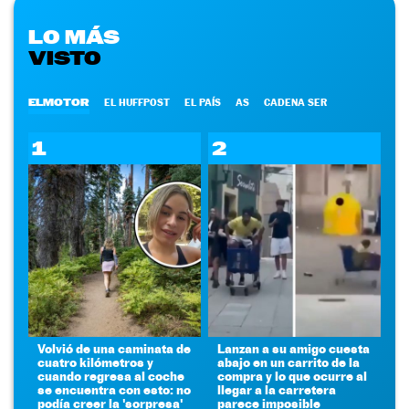
LO MÁS
VISTO
ELMOTOR
EL HUFFPOST
EL PAÍS
AS
CADENA SER
1
2
Volvió de una caminata de
Lanzan a su amigo cuesta
cuatro kilómetros y
abajo en un carrito de la
cuando regresa al coche
compra y lo que ocurre al
se encuentra con esto: no
llegar a la carretera
podía creer la 'sorpresa'
parece imposible