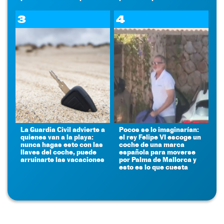
3
4
La Guardia Civil advierte a
Pocos se lo imaginarían:
quienes van a la playa:
el rey Felipe VI escoge un
nunca hagas esto con las
coche de una marca
llaves del coche, puede
española para moverse
arruinarte las vacaciones
por Palma de Mallorca y
esto es lo que cuesta