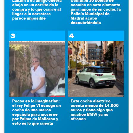
Lanzan a su amigo cuesta
Ocultaba 30 bolsas de
abajo en un carrito de la
cocaína en este elemento
compra y lo que ocurre al
para niños de su coche: la
llegar a la carretera
Policía Municipal de
parece imposible
Madrid acabó
descubriéndola
3
4
Pocos se lo imaginarían:
Este coche eléctrico
el rey Felipe VI escoge un
cuesta menos de 14.000
coche de una marca
euros y tiene algo que
española para moverse
muchos BMW ya no
por Palma de Mallorca y
ofrecen
esto es lo que cuesta