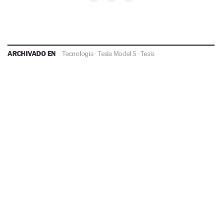
ARCHIVADO EN
Tecnología
·
Tesla Model S
·
Tesla