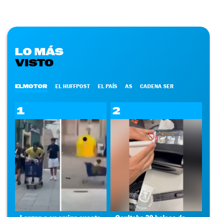
LO MÁS
VISTO
ELMOTOR
EL HUFFPOST
EL PAÍS
AS
CADENA SER
1
2