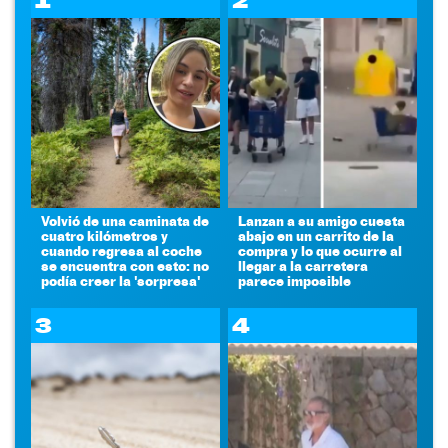
1
2
Volvió de una caminata de
Lanzan a su amigo cuesta
cuatro kilómetros y
abajo en un carrito de la
cuando regresa al coche
compra y lo que ocurre al
se encuentra con esto: no
llegar a la carretera
podía creer la 'sorpresa'
parece imposible
3
4