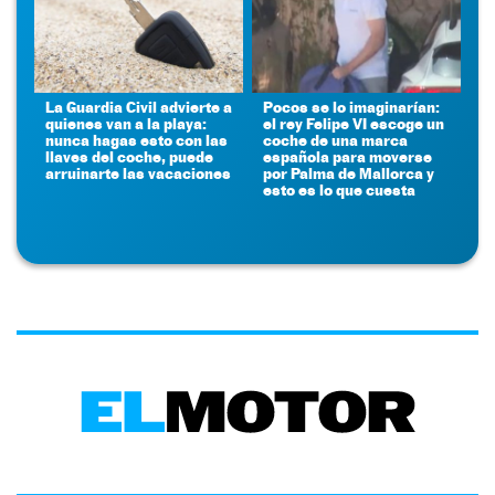
La Guardia Civil advierte a
Pocos se lo imaginarían:
quienes van a la playa:
el rey Felipe VI escoge un
nunca hagas esto con las
coche de una marca
llaves del coche, puede
española para moverse
arruinarte las vacaciones
por Palma de Mallorca y
esto es lo que cuesta