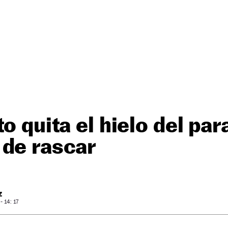
o quita el hielo del par
 de rascar
Z
 14: 17