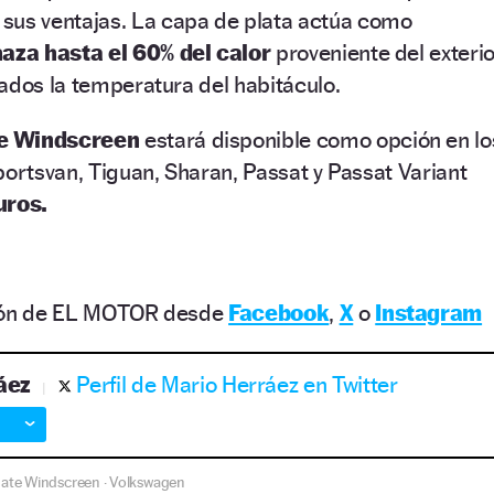
sus ventajas. La capa de plata actúa como
aza hasta el 60% del calor
proveniente del exteri
ados la temperatura del habitáculo.
e Windscreen
estará disponible como opción en lo
portsvan, Tiguan, Sharan, Passat y Passat Variant
uros.
ción de EL MOTOR desde
Facebook
,
X
o
Instagram
áez
Perfil de Mario Herráez en Twitter
mate Windscreen
Volkswagen
·