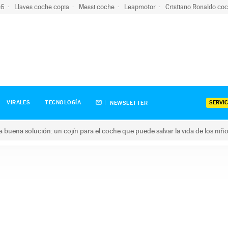
-16
Llaves coche copia
Messi coche
Leapmotor
Cristiano Ronaldo co
SERVIC
VIRALES
TECNOLOGÍA
NEWSLETTER
una buena solución: un cojín para el coche que puede salvar la vida de los niñ
ena solución: un cojín para el coche que puede salvar la vida de 