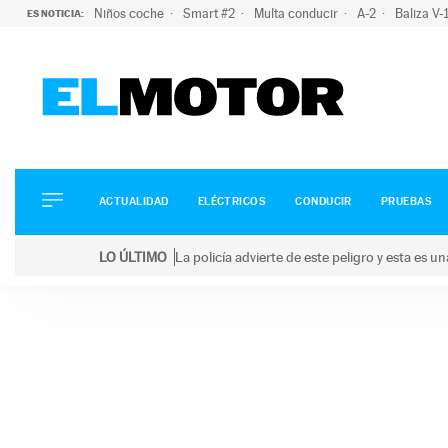
Niños coche
Smart #2
Multa conducir
A-2
Baliza V
ES NOTICIA:
ACTUALIDAD
ELÉCTRICOS
CONDUCIR
ACTUALIDAD
ELÉCTRICOS
CONDUCIR
PRUEBAS
PRUEBAS
Saltar
VIRALES
LO ÚLTIMO
La policía advierte de este peligro y esta es 
al
PODCAST
LO ÚLTIMO
La policía advierte de este peligro y esta es una bu
contenido
MOTOS
TECNOLOGÍA
SUPERCOCHES
MOTORTV
PREMIOS
SERVICIOS