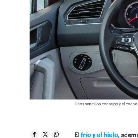
Unos sencillos consejos y el coch
El
frío y el hielo,
además