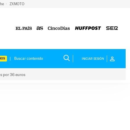
che
ZXMOTO
IOS
INICIAR SESIÓN
os por 36 euros
los niños por 36 euros