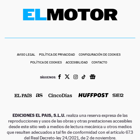
AVISO LEGAL
POLÍTICA DE PRIVACIDAD
CONFIGURACIÓN DE COOKIES
POLÍTICA DE COOKIES
ACCESIBILIDAD
CONTACTO
SÍGUENOS:
EDICIONES EL PAIS, S.L.U.
realiza una reserva expresa de las
reproducciones y usos de las obras y otras prestaciones accesibles
desde este sitio web a medios de lectura mecánica u otros medios
que resulten adecuados a tal fin de conformidad con el artículo 67.3
del Real Decreto-ley 24/2021, de 2 de noviembre.